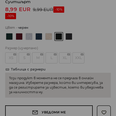
Суитшърт
8,99
EUR
9,99
EUR
-10%
-10%
Цвят
-
черeн
Размер
(изчерпано)
XS
S
M
L
XL
XXL
Таблица с размери
Този продукт в момента не се предлага в онлайн
магазина. Изберете размера, който ви интересува, за
да се регистрирате за известие, което ви уведомява
за наличността му.
УВЕДОМИ МЕ