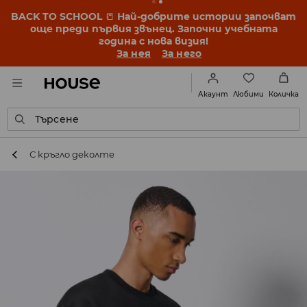
BACK TO SCHOOL
📒
Най-добрите истории започват
още преди първия звънец. Започни учебната
година с нова визия!
За нея
За него
Любими
Акаунт
Количка
Търсене
С кръгло деколте