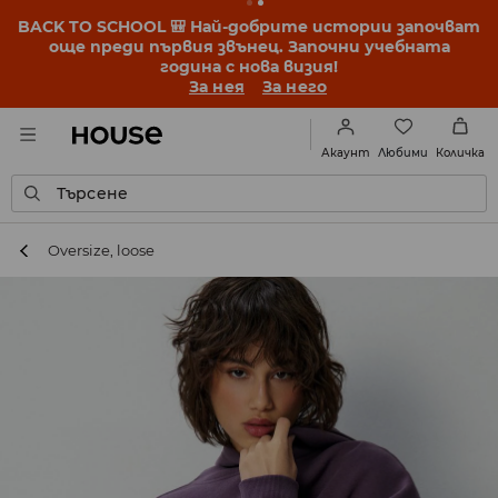
BACK TO SCHOOL 🎒 Най-добрите истории започват
още преди първия звънец. Започни учебната
година с нова визия!
За нея
За него
Любими
Акаунт
Количка
Търсене
Oversize, loose