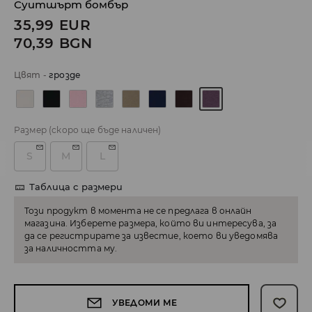
Суитшърт бомбър
35,99
EUR
70,39
BGN
Цвят
-
грозде
Размер
(скоро ще бъде наличен)
S
M
L
Таблица с размери
Този продукт в момента не се предлага в онлайн
магазина. Изберете размера, който ви интересува, за
да се регистрирате за известие, което ви уведомява
за наличността му.
УВЕДОМИ МЕ