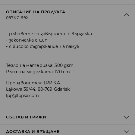
ОПИСАНИЕ НА ПРОДУКТА
097KG-99X
ръбовете са завършени с вързалка
закопчалка с цип
с високо съдържание на памук
Тегло на материала: 300 gsm
Ръст на моделката: 170 cm
Производител
:
LPP S.A.
Łąkowa 39/44, 80-769 Gdańsk
lpp@lppsa.com
СЪСТАВ И ГРИЖИ
ДОСТАВКА И ВРЪЩАНЕ
ПЪРВА МАТЕРИЯ
:
60% ПАМУК, 40% ПОЛИЕСТЕР