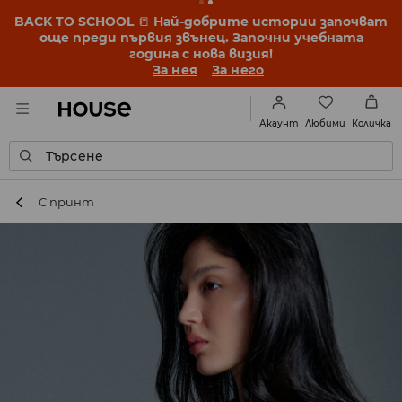
BACK TO SCHOOL
📒
Най-добрите истории започват
още преди първия звънец. Започни учебната
година с нова визия!
За нея
За него
Любими
Акаунт
Количка
Търсене
С принт