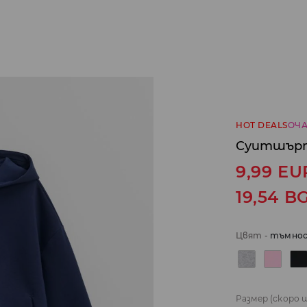
HOT DEALS
ОЧА
Суитшърт 
9,99
EU
19,54
B
Цвят
-
тъмнос
Размер
(скоро 