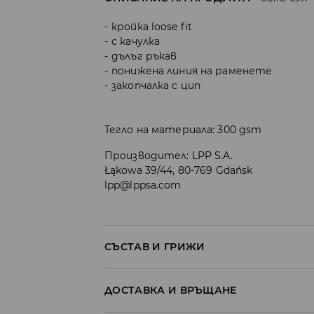
кройка loose fit
с качулка
дълъг ръкав
понижена линия на раменете
закопчалка с цип
Тегло на материала: 300 gsm
Производител
:
LPP S.A.
Łąkowa 39/44, 80-769 Gdańsk
lpp@lppsa.com
СЪСТАВ И ГРИЖИ
ПЪРВА МАТЕРИЯ
:
60% ПАМУК, 40% ПОЛИЕСТ
ДОСТАВКА И ВРЪЩАНЕ