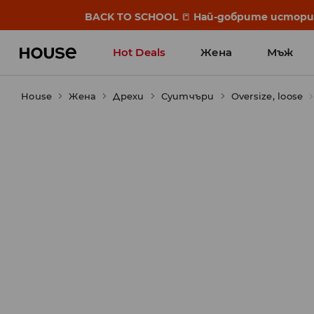
BACK TO SCHOOL
📒
Най-добрите истории 
Hot Deals
Жена
Мъж
House
Жена
Дрехи
Суитчъри
Oversize, loose