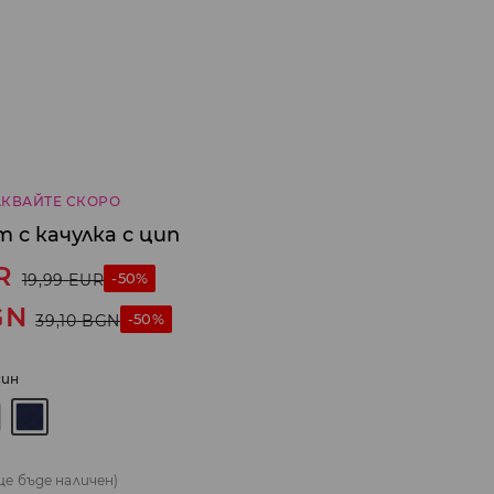
КВАЙТЕ СКОРО
с качулка с цип
R
-50%
19,99
EUR
GN
-50%
39,10
BGN
ин
ще бъде наличен)