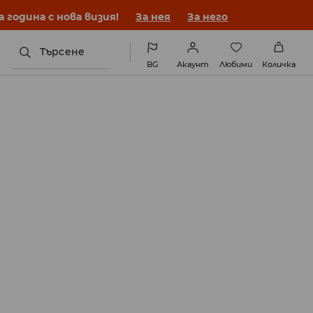
година с нова визия!
За нея
За него
Търсене
BG
Акаунт
Любими
Количка