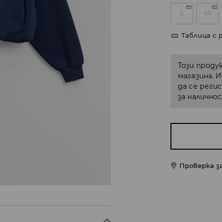
S
M
Таблица с 
Този проду
магазина. 
да се реги
за налично
Проверка з