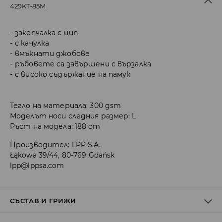
429KT-85M
закопчалка с цип
с качулка
вмъкнати джобове
ръбовете са завършени с вързалка
с високо съдържание на памук
Тегло на материала: 300 gsm
Моделът носи следния размер: L
Ръст на модела: 188 cm
Производител
:
LPP S.A.
Łąkowa 39/44, 80-769 Gdańsk
lpp@lppsa.com
СЪСТАВ И ГРИЖИ