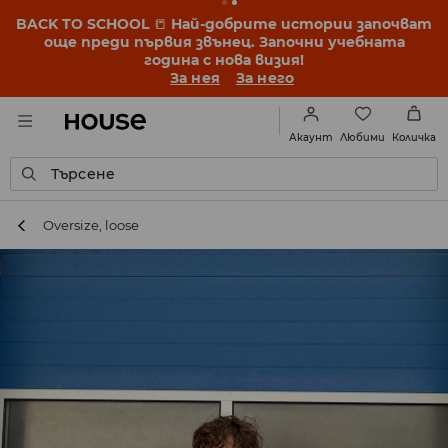
BACK TO SCHOOL
📒
Най-добрите истории започват
още преди първия звънец. Започни учебната
година с нова визия!
За нея
За него
Любими
Акаунт
Количка
Търсене
Oversize, loose