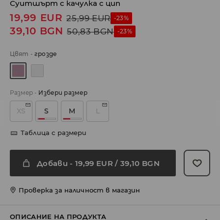
Суитшърт с качулка с цип
19,99
EUR
25,99
EUR
-23%
39,10
BGN
50,83
BGN
-23%
Цвят
-
грозде
Размер
-
Избери размер
XS
S
M
L
Таблица с размери
Добави
-
19,99
EUR
/ 39,10 BGN
Проверка за наличност в магазин
ОПИСАНИЕ НА ПРОДУКТА