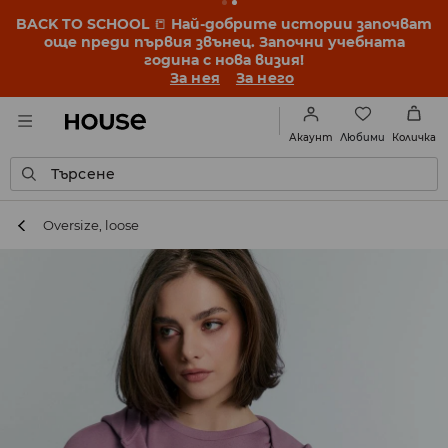
BACK TO SCHOOL
📒
Най-добрите истории започват
още преди първия звънец. Започни учебната
година с нова визия!
За нея
За него
Любими
Акаунт
Количка
Търсене
Oversize, loose