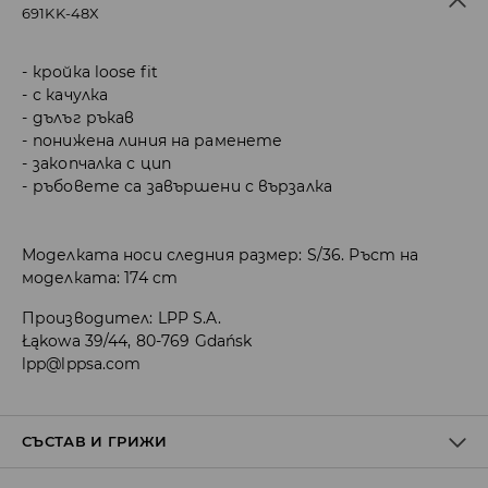
691KK-48X
кройка loose fit
с качулка
дълъг ръкав
понижена линия на раменете
закопчалка с цип
ръбовете са завършени с вързалка
Моделката носи следния размер: S/36. Ръст на
моделката: 174 cm
Производител
:
LPP S.A.
Łąkowa 39/44, 80-769 Gdańsk
lpp@lppsa.com
СЪСТАВ И ГРИЖИ