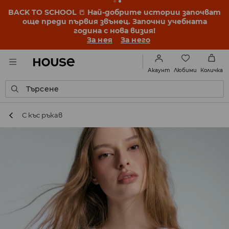
BACK TO SCHOOL
📒
Най-добрите истории започват
още преди първия звънец. Започни учебната
година с нова визия!
За нея
За него
Любими
Акаунт
Количка
Търсене
С къс ръкав