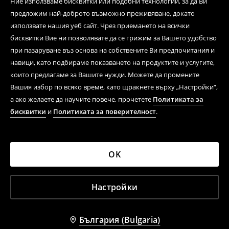
Ние използваме бисквитки или подобни технологии, за да Ви
предложим най-доброто възможно преживяване, докато
използвате нашия уеб сайт. Чрез приемането на всички
бисквитки Вие ни позволявате да се грижим за Вашето удобство
при пазаруване въз основа на собствените Ви предпочитания и
навици, като подбираме показването на продуктите и услугите,
които предлагаме за Вашите нужди. Можете да промените
Вашия избор по всяко време, като щракнете върху „Настройки“,
а ако желаете да научите повече, прочетете
Политиката за
бисквитки
и
Политиката за поверителност
.
OK
Настройки
България (Bulgaria)