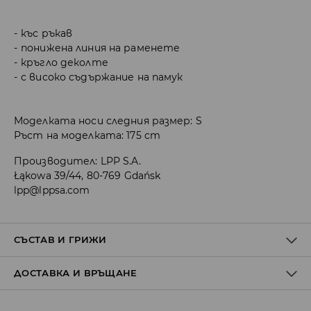
къс ръкав
понижена линия на раменете
кръгло деколте
с високо съдържание на памук
Моделката носи следния размер: S
Ръст на моделката: 175 cm
Производител
:
LPP S.A.
Łąkowa 39/44, 80-769 Gdańsk
lpp@lppsa.com
СЪСТАВ И ГРИЖИ
ДОСТАВКА И ВРЪЩАНЕ
ПЪРВА МАТЕРИЯ
:
95% ПАМУК, 5% ЕЛАСТАН
Политика на доставка