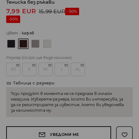
Тениска без ръкави
7,99
EUR
15,99
EUR
-50%
-50%
Цвят
-
кaфяв
Размер
(скоро ще бъде наличен)
XS
S
M
L
XL
Таблица с размери
Този продукт в момента не се предлага в онлайн
магазина. Изберете размера, който ви интересува, за
да се регистрирате за известие, което ви уведомява
за наличността му.
УВЕДОМИ МЕ