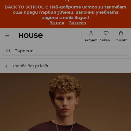
BACK TO SCHOOL
📒
Най-добрите истории започват
още преди първия звънец. Започни учебната
година с нова визия!
За нея
За него
Любими
Акаунт
Количка
Търсене
Топове без ръкави