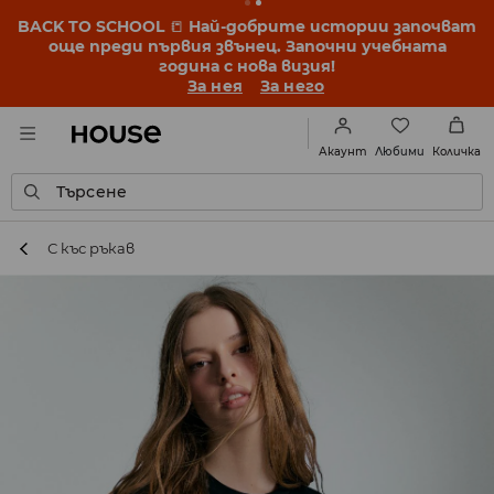
BACK TO SCHOOL
📒
Най-добрите истории започват
още преди първия звънец. Започни учебната
година с нова визия!
За нея
За него
Любими
Акаунт
Количка
Търсене
С къс ръкав