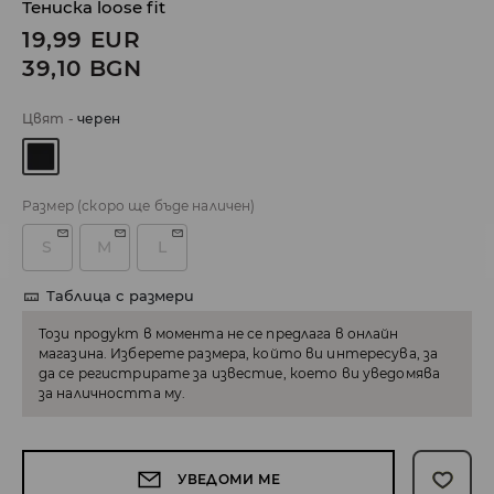
Тениска loose fit
19,99
EUR
39,10
BGN
Цвят
-
черeн
Размер
(скоро ще бъде наличен)
S
M
L
Таблица с размери
Този продукт в момента не се предлага в онлайн
магазина. Изберете размера, който ви интересува, за
да се регистрирате за известие, което ви уведомява
за наличността му.
УВЕДОМИ МЕ