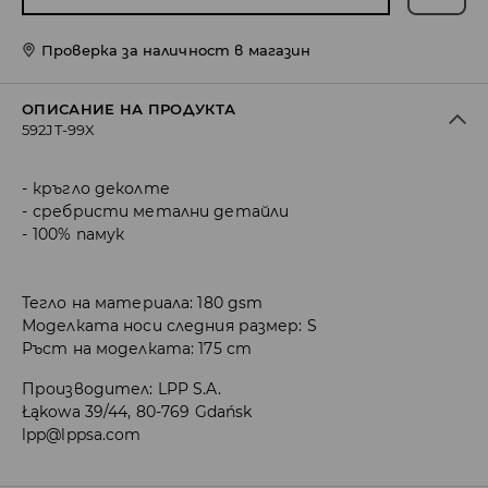
Проверка за наличност в магазин
ОПИСАНИЕ НА ПРОДУКТА
592JT-99X
кръгло деколте
сребристи метални детайли
100% памук
Тегло на материала: 180 gsm
Моделката носи следния размер: S
Ръст на моделката: 175 cm
Производител
:
LPP S.A.
Łąkowa 39/44, 80-769 Gdańsk
lpp@lppsa.com