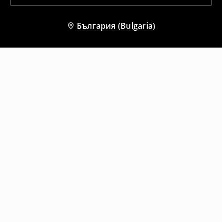
България (Bulgaria)
Други клиенти също избраха