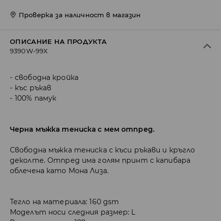
Проверка за наличност в магазин
ОПИСАНИЕ НА ПРОДУКТА
9390W-99X
свободна кройка
къс ръкав
100% памук
Черна мъжка тениска с мем отпред.
Свободна мъжка тениска с къси ръкави и кръгло
деколте. Отпред има голям принт с капибара
облечена като Мона Лиза.
Тегло на материала: 160 gsm
Моделът носи следния размер: L