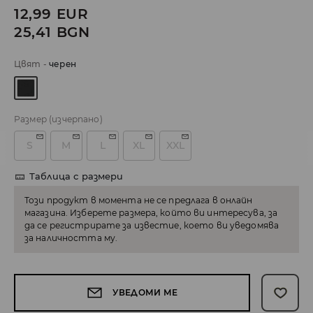
12,99
EUR
25,41
BGN
Цвят
-
черeн
Размер
(изчерпано)
S
M
L
XL
XXL
Таблица с размери
Този продукт в момента не се предлага в онлайн
магазина. Изберете размера, който ви интересува, за
да се регистрирате за известие, което ви уведомява
за наличността му.
УВЕДОМИ МЕ