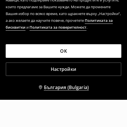
навици, като подбираме показването на продуктите и услугите,
които предлагаме за Вашите нужди. Можете да промените
Вашия избор по всяко време, като щракнете върху „Настройки“,
а ако желаете да научите повече, прочетете
Политиката за
бисквитки
и
Политиката за поверителност
.
OK
Настройки
България (Bulgaria)