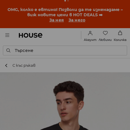
OMG, колко е евтино! Позволи да те изненадаме –
виж новите цени в HOT DEALS ➡️
За нея
За него
Любими
Акаунт
Количка
Търсене
С къс ръкав