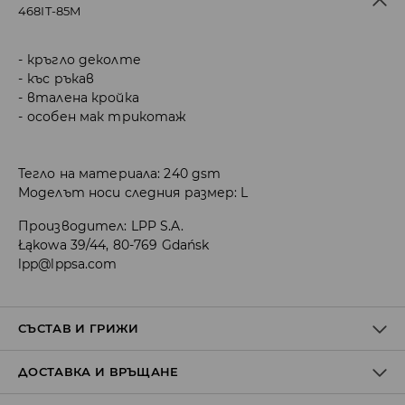
468IT-85M
кръгло деколте
къс ръкав
вталена кройка
особен мак трикотаж
Тегло на материала: 240 gsm
Моделът носи следния размер: L
Производител
:
LPP S.A.
Łąkowa 39/44, 80-769 Gdańsk
lpp@lppsa.com
СЪСТАВ И ГРИЖИ
ДОСТАВКА И ВРЪЩАНЕ
ПЪРВА МАТЕРИЯ
:
85% ПАМУК, 10% ВИСКОЗА, 5% ЕЛАСТАН