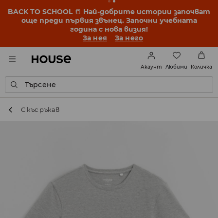
BACK TO SCHOOL
📒
Най-добрите истории започват
още преди първия звънец. Започни учебната
година с нова визия!
За нея
За него
Любими
Акаунт
Количка
Търсене
С къс ръкав