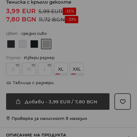
Тениска с кръгло деколте
3,99
EUR
5,99
EUR
-33%
7,80
BGN
11,72
BGN
-33%
Цвят
-
средно сиво
Размер
-
Избери размер
S
M
L
XL
XXL
Таблица с размери
Добави
-
3,99
EUR
/ 7,80 BGN
Проверка за наличност в магазин
ОПИСАНИЕ НА ПРОДУКТА