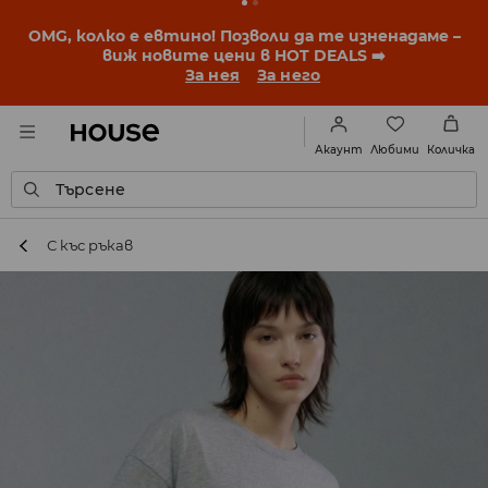
BACK TO SCHOOL
📒
Най-добрите истории започват
още преди първия звънец. Започни учебната
година с нова визия!
За нея
За него
Любими
Акаунт
Количка
Търсене
С къс ръкав