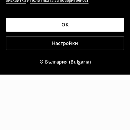
бисквитки
и
Политиката за поверителност
.
OK
Настройки
България (Bulgaria)