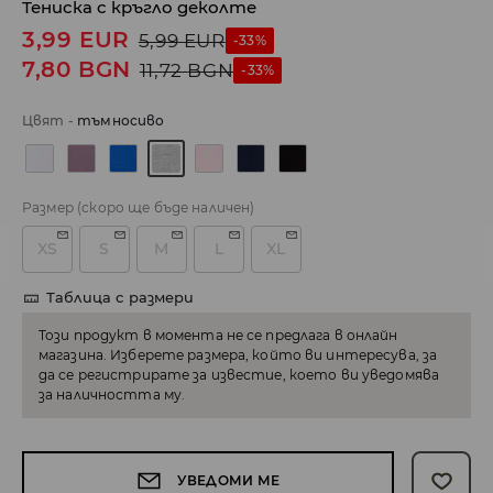
Тениска с кръгло деколте
3,99
EUR
5,99
EUR
-33%
7,80
BGN
11,72
BGN
-33%
Цвят
-
тъмносиво
Размер
(скоро ще бъде наличен)
XS
S
M
L
XL
Таблица с размери
Този продукт в момента не се предлага в онлайн
магазина. Изберете размера, който ви интересува, за
да се регистрирате за известие, което ви уведомява
за наличността му.
УВЕДОМИ МЕ