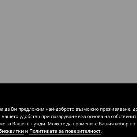
плащания).
за да Ви предложим най-доброто възможно преживяване, док
а Вашето удобство при пазаруване въз основа на собствени
аме за Вашите нужди. Можете да промените Вашия избор по в
 бисквитки
и
Политиката за поверителност
.