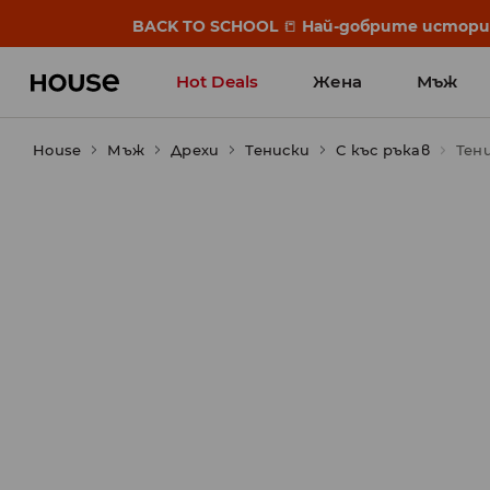
BACK TO SCHOOL
📒
Най-добрите истории 
Hot Deals
Жена
Мъж
House
Мъж
Дрехи
Тениски
С къс ръкав
Тен