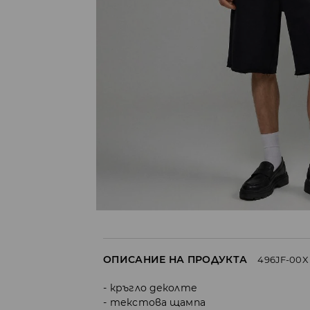
ОПИСАНИЕ НА ПРОДУКТА
496JF-00X
кръгло деколте
текстова щампа