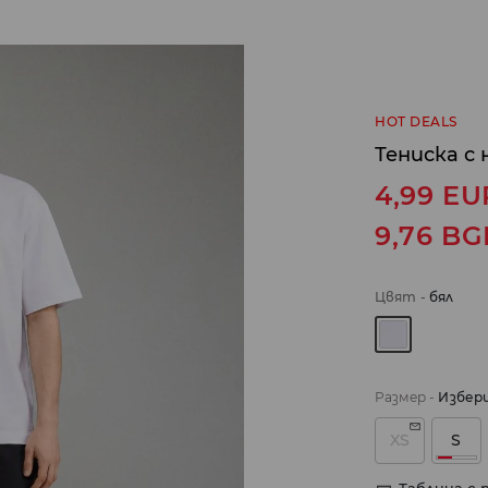
HOT DEALS
Тениска с 
4,99
EU
9,76
BG
Цвят
-
бял
Размер
-
Избер
XS
S