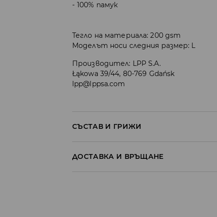
100% памук
Тегло на материала: 200 gsm
Моделът носи следния размер: L
Производител
:
LPP S.A.
Łąkowa 39/44, 80-769 Gdańsk
lpp@lppsa.com
СЪСТАВ И ГРИЖИ
100% ПАМУК
ДОСТАВКА И ВРЪЩАНЕ
Политика на доставка
Доставка до стационарен магазин
от 5 до 9 работни дни
БЕЗПЛАТНА Д