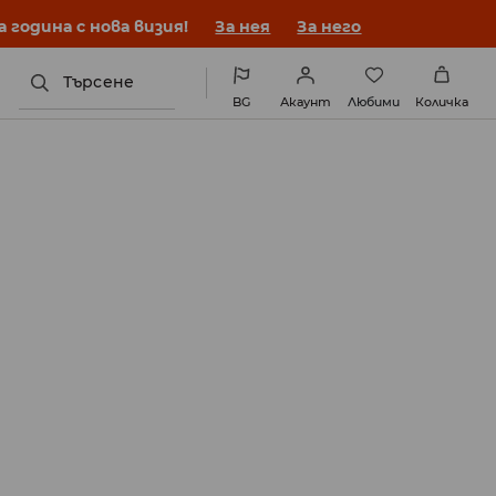
година с нова визия!
За нея
За него
Търсене
BG
Акаунт
Любими
Количка