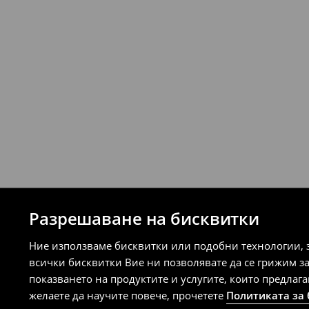
връщане (с изключение на разсрочени 
⟶
Подробни правила за връщане
Разрешаване на бисквитки
Ние използваме бисквитки или подобни технологии, 
всички бисквитки Вие ни позволявате да се грижим з
показването на продуктите и услугите, които предлаг
желаете да научите повече, прочетете
Политиката за