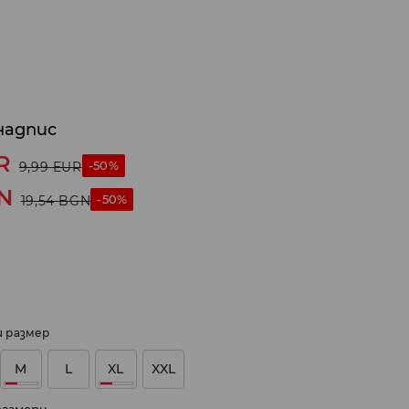
надпис
R
-50%
9,99
EUR
N
-50%
19,54
BGN
и размер
M
L
XL
XXL