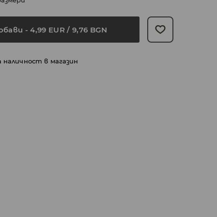
размери
обави
-
4,99
EUR
/ 9,76 BGN
а наличност в магазин