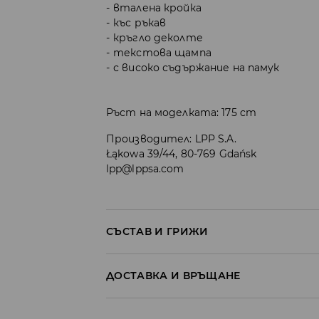
вталена кройка
къс ръкав
кръгло деколте
текстова щампа
с високо съдържание на памук
Ръст на моделката: 175 cm
Производител
:
LPP S.A.
Łąkowa 39/44, 80-769 Gdańsk
lpp@lppsa.com
СЪСТАВ И ГРИЖИ
Материя І
:
95% ПАМУК, 5% ЕЛАСТАН
ДОСТАВКА И ВРЪЩАНЕ
МОЖЕ ДА СЕ ПЕРЕ В ПЕРАЛНАТА МАШ
Политика на доставка
30° С - ФИН ПРОЦЕС