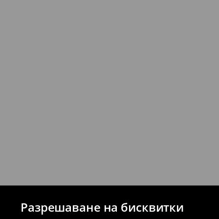
Можете да върнете продукти безпла
стационарните магазини на House и 
връщане (с изключение на разсрочени 
⟶
Подробни правила за връщане
Разрешаване на бисквитки