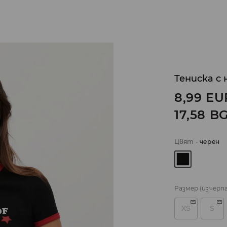
Тениска с 
8,99
EU
17,58
B
Цвят
-
черeн
Размер
(изчерп
XS
S