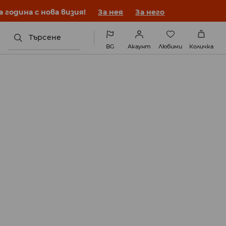
година с нова визия!
За нея
За него
Търсене
BG
Акаунт
Любими
Количка