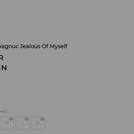
надпис Jealous Of Myself
R
GN
ано)
M
L
XL