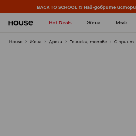
BACK TO SCHOOL
📒
Най-добрите истории 
Hot Deals
Жена
Мъж
House
Жена
Дрехи
Тениски, топове
С принт