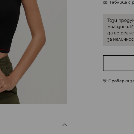
Таблица с 
Този проду
магазина. 
да се реги
за налично
Проверка з