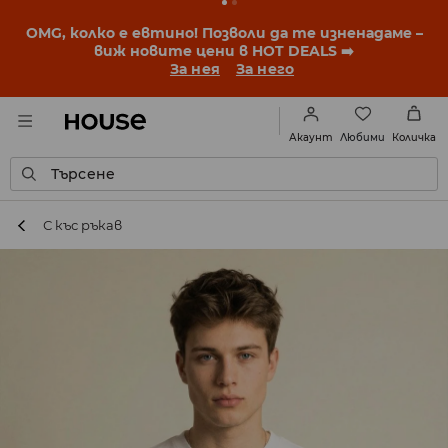
OMG, колко е евтино! Позволи да те изненадаме –
виж новите цени в HOT DEALS ➡️
За нея
За него
Любими
Акаунт
Количка
Търсене
С къс ръкав