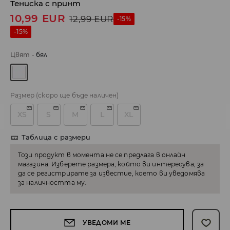
Тениска с принт
10,99
EUR
12,99
EUR
-15%
-15%
Цвят
-
бял
Размер
(скоро ще бъде наличен)
XS
S
M
L
XL
Таблица с размери
Този продукт в момента не се предлага в онлайн
магазина. Изберете размера, който ви интересува, за
да се регистрирате за известие, което ви уведомява
за наличността му.
УВЕДОМИ МЕ