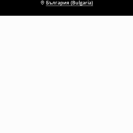
България (Bulgaria)
Други клиенти също избраха
Тениска с принт New York Red Bulls
Тениска с принт Metro Boomin
22
,
99
EUR
12
,
89
EUR
12,99
EUR