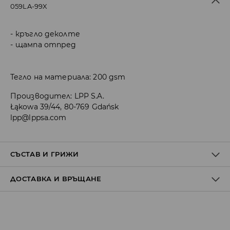
059LA-99X
кръгло деколте
щампа отпред
Тегло на материала: 200 gsm
Производител
:
LPP S.A.
Łąkowa 39/44, 80-769 Gdańsk
lpp@lppsa.com
СЪСТАВ И ГРИЖИ
ДОСТАВКА И ВРЪЩАНЕ
100% ПАМУК
Политика на доставка