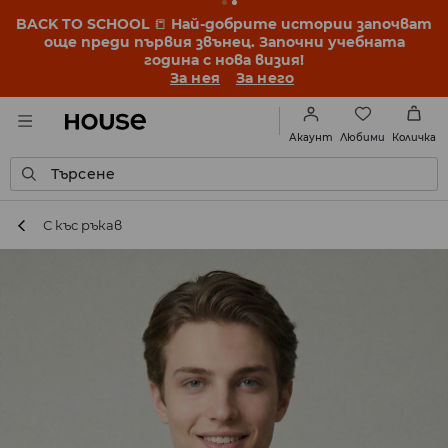
BACK TO SCHOOL
📒
Най-добрите истории започват
още преди първия звънец. Започни учебната
година с нова визия!
За нея
За него
Любими
Акаунт
Количка
Търсене
С къс ръкав