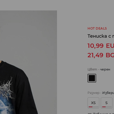
HOT DEALS
Тениска с
10,99
E
21,49
B
Цвят
-
черeн
Размер
-
Избер
XS
S