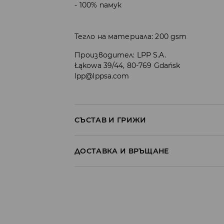
100% памук
Тегло на материала: 200 gsm
Производител
:
LPP S.A.
Łąkowa 39/44, 80-769 Gdańsk
lpp@lppsa.com
СЪСТАВ И ГРИЖИ
100% ПАМУК
ДОСТАВКА И ВРЪЩАНЕ
Политика на доставка
Доставка до стационарен магазин
от 5 до 9 работни дни
БЕЗПЛАТНА Д
Доставка до автомат на BOX NOW