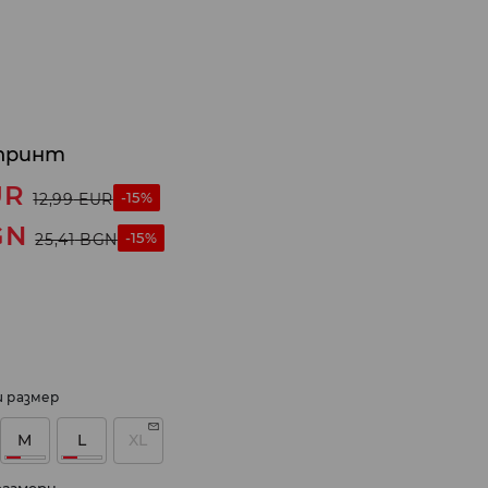
 принт
UR
-15%
12,99
EUR
GN
-15%
25,41
BGN
и размер
M
L
XL