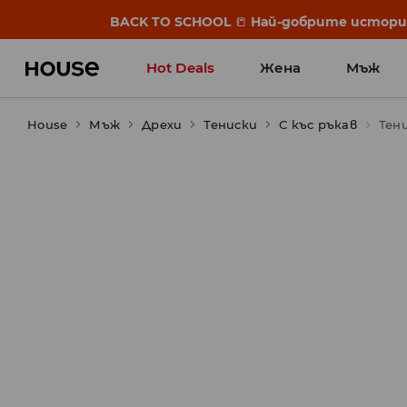
BACK TO SCHOOL
📒
Най-добрите истории 
Hot Deals
Жена
Мъж
House
Мъж
Дрехи
Тениски
С къс ръкав
Тен