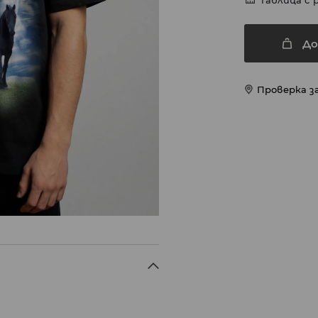
Таблица с 
До
Проверка з