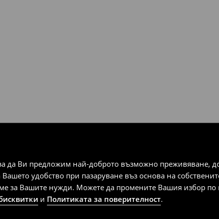
за да Ви предложим най-доброто възможно преживяване, док
а Вашето удобство при пазаруване въз основа на собствени
аме за Вашите нужди. Можете да промените Вашия избор по в
 бисквитки
и
Политиката за поверителност
.