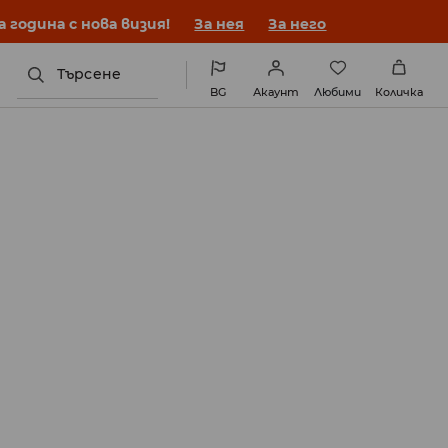
година с нова визия!
За нея
За него
Търсене
BG
Акаунт
Любими
Количка