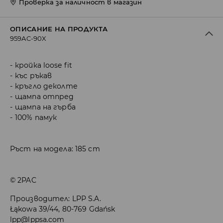
Проверка за наличност в магазин
ОПИСАНИЕ НА ПРОДУКТА
959AC-90X
кройка loose fit
къс ръкав
кръгло деколте
щампа отпред
щампа на гърба
100% памук
Ръст на модела: 185 cm
© 2PAC
Производител
:
LPP S.A.
Łąkowa 39/44, 80-769 Gdańsk
lpp@lppsa.com