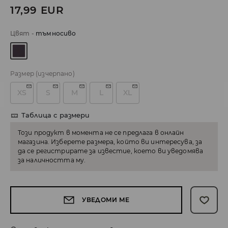
17,99
EUR
Цвят
-
тъмносиво
Размер
(изчерпано)
XS
S
M
L
XL
Таблица с размери
Този продукт в момента не се предлага в онлайн
магазина. Изберете размера, който ви интересува, за
да се регистрирате за известие, което ви уведомява
за наличността му.
УВЕДОМИ МЕ