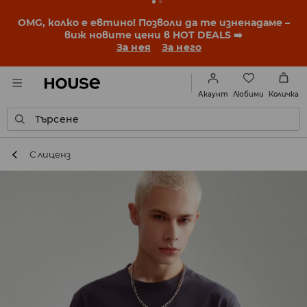
OMG, колко е евтино! Позволи да те изненадаме –
виж новите цени в HOT DEALS ➡️
За нея
За него
Любими
Акаунт
Количка
Търсене
С лиценз