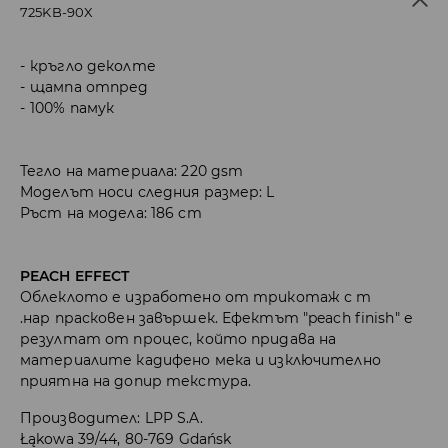
725KB-90X
кръгло деколте
щампа отпред
100% памук
Тегло на материала: 220 gsm
Моделът носи следния размер: L
Ръст на модела: 186 cm
PEACH EFFECT
Облеклото е изработено от трикотаж с т
.нар прасковен завършек. Ефектът "peach finish" е
резултат от процес, който придава на
материалите кадифено мека и изключително
приятна на допир текстура.
Производител
:
LPP S.A.
Łąkowa 39/44, 80-769 Gdańsk