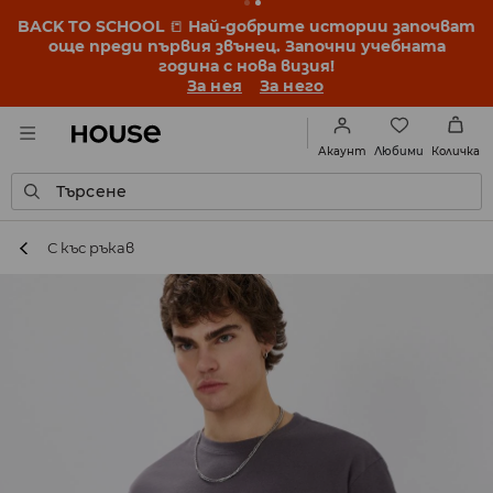
BACK TO SCHOOL
📒
Най-добрите истории започват
още преди първия звънец. Започни учебната
година с нова визия!
За нея
За него
Любими
Акаунт
Количка
Търсене
С къс ръкав