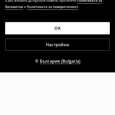
а ако желаете да научите повече, прочетете
Политиката за
бисквитки
и
Политиката за поверителност
.
OK
Настройки
България (Bulgaria)