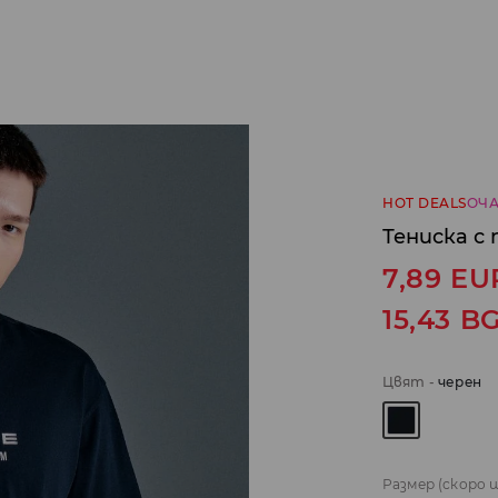
HOT DEALS
ОЧА
Тениска с 
7,89
EU
15,43
B
Цвят
-
черeн
Размер
(скоро 