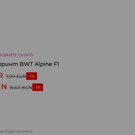
КВАЙТЕ СКОРО
принт BWT Alpine F1
R
-1%
7,99
EUR
GN
-1%
15,63
BGN
ще бъде наличен)