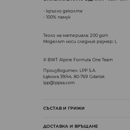
кръгло деколте
100% памук
Тегло на материала: 200 gsm
Моделът носи следния размер: L
© BWT Alpine Formula One Team
Производител
:
LPP S.A.
Łąkowa 39/44, 80-769 Gdańsk
lpp@lppsa.com
СЪСТАВ И ГРИЖИ
Материя І
:
100% ПАМУК
ДОСТАВКА И ВРЪЩАНЕ