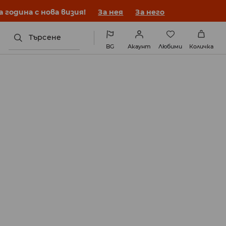
година с нова визия!
За нея
За него
Търсене
BG
Акаунт
Любими
Количка