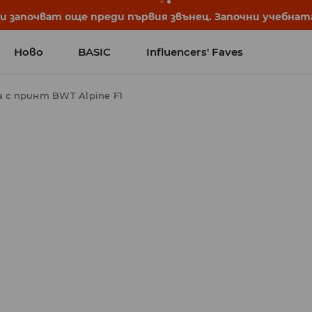
 започват още преди първия звънец. Започни учебната 
Ново
BASIC
Influencers' Faves
а с принт BWT Alpine F1