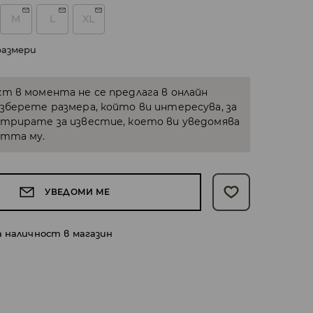
M
L
XL
размери
кт в момента не се предлага в онлайн
Изберете размера, който ви интересува, за
стрирате за известие, което ви уведомява
стта му.
УВЕДОМИ МЕ
а наличност в магазин