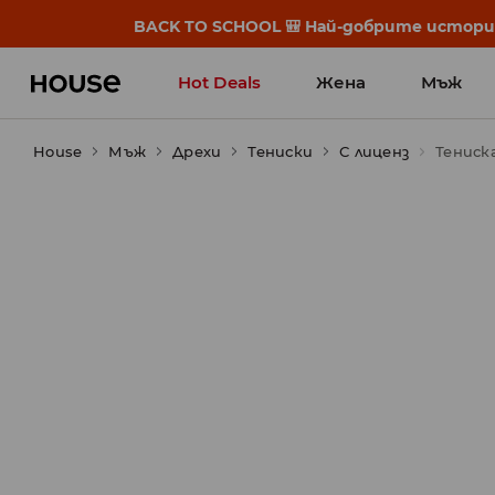
BACK TO SCHOOL 🎒 Най-добрите истории
Hot Deals
Жена
Мъж
House
Мъж
Дрехи
Тениски
С лиценз
Тениск