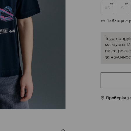
XS
S
Таблица с 
Този проду
магазина. 
да се реги
за налично
Проверка з