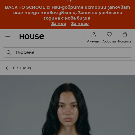
BACK TO SCHOOL
📒
Най-добрите истории започват
още преди първия звънец. Започни учебната
година с нова визия!
За нея
За него
Любими
Акаунт
Количка
Търсене
С лиценз