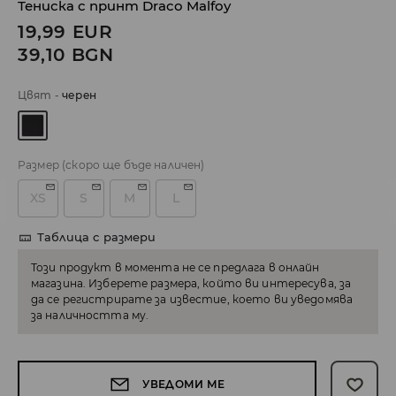
Тениска с принт Draco Malfoy
19,99
EUR
39,10
BGN
Цвят
-
черeн
Размер
(скоро ще бъде наличен)
XS
S
M
L
Таблица с размери
Този продукт в момента не се предлага в онлайн
магазина. Изберете размера, който ви интересува, за
да се регистрирате за известие, което ви уведомява
за наличността му.
УВЕДОМИ МЕ