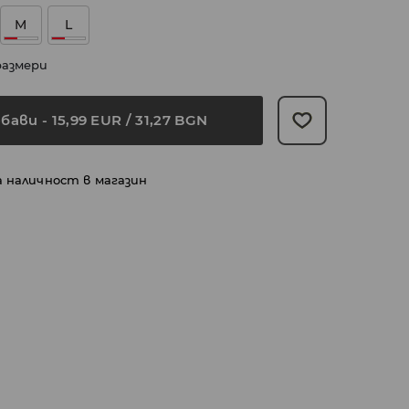
M
L
размери
бави
-
15,99
EUR
/ 31,27 BGN
а наличност в магазин