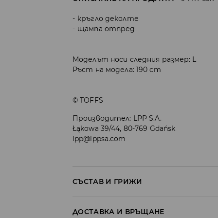
кръгло деколте
щампа отпред
Моделът носи следния размер: L
Ръст на модела: 190 cm
© TOFFS
Производител
:
LPP S.A.
Łąkowa 39/44, 80-769 Gdańsk
lpp@lppsa.com
СЪСТАВ И ГРИЖИ
ПЪРВА МАТЕРИЯ
:
100% ПОЛИЕСТЕР
ДОСТАВКА И ВРЪЩАНЕ