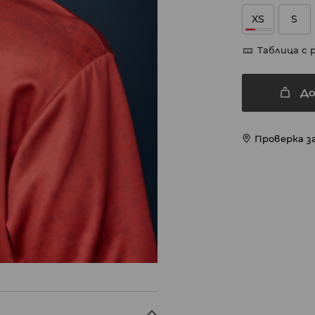
XS
S
Таблица с 
До
Проверка з