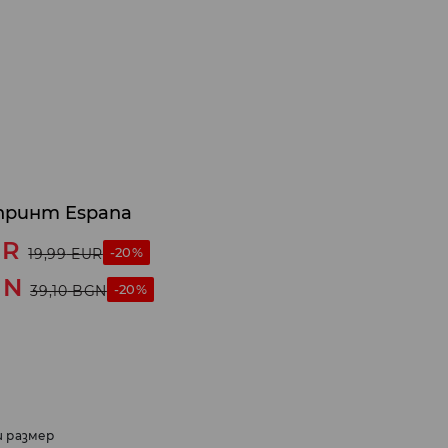
 принт Espana
UR
-20%
19,99
EUR
GN
-20%
39,10
BGN
и размер