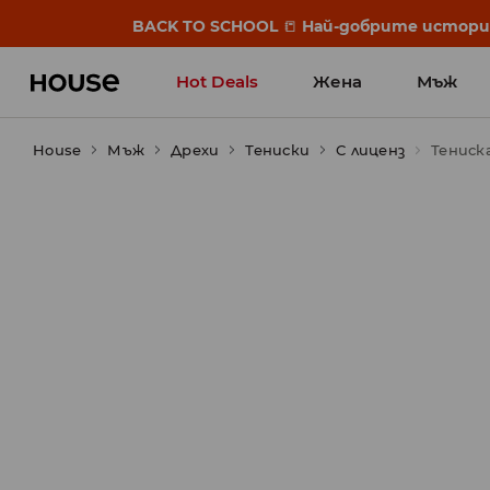
BACK TO SCHOOL
📒
Най-добрите истории 
Hot Deals
Жена
Мъж
House
Мъж
Дрехи
Тениски
С лиценз
Тениск