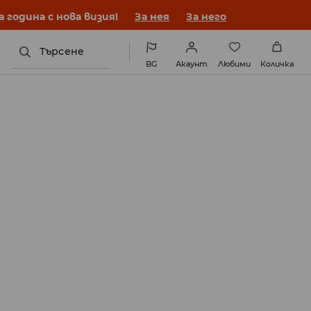
година с нова визия!
За нея
За него
Търсене
BG
Акаунт
Любими
Количка