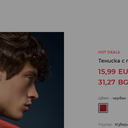
HOT DEALS
Тениска с
15,99
E
31,27
B
Цвят
-
червeн
Размер
-
Избер