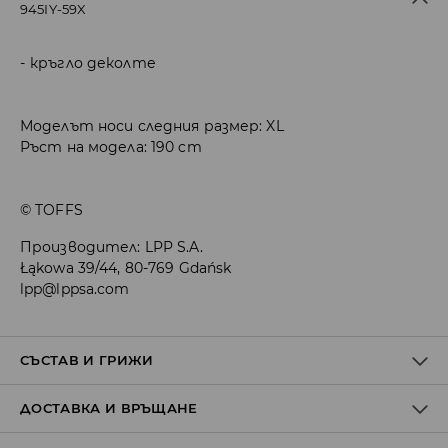
945IY-59X
кръгло деколте
Моделът носи следния размер: XL
Ръст на модела: 190 cm
© TOFFS
Производител
:
LPP S.A.
Łąkowa 39/44, 80-769 Gdańsk
lpp@lppsa.com
СЪСТАВ И ГРИЖИ
ДОСТАВКА И ВРЪЩАНЕ
100% ПОЛИЕСТЕР