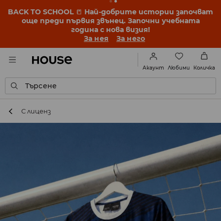
BACK TO SCHOOL
📒
Най-добрите истории започват
още преди първия звънец. Започни учебната
година с нова визия!
За нея
За него
Любими
Акаунт
Количка
Търсене
С лиценз