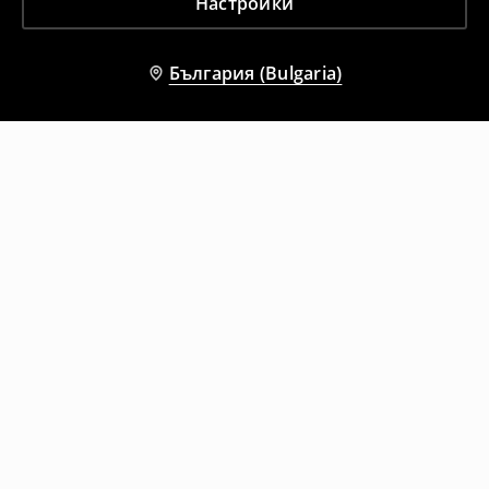
Настройки
България (Bulgaria)
Други клиенти също избраха