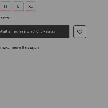
M
L
XL
размери
бави
-
15,99
EUR
/ 31,27 BGN
а наличност в магазин