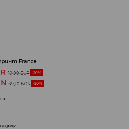
 принт France
UR
-20%
19,99
EUR
GN
-20%
39,10
BGN
ин
и размер