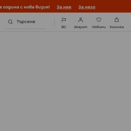
година с нова визия!
За нея
За него
Търсене
BG
Акаунт
Любими
Количка