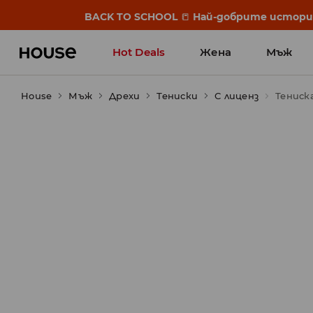
BACK TO SCHOOL
📒
Най-добрите истории 
Hot Deals
Жена
Мъж
House
Мъж
Дрехи
Тениски
С лиценз
Тениск