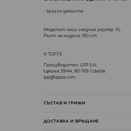
кръгло деколте
Моделът носи следния размер: XL
Ръст на модела: 190 cm
© TOFFS
Производител
:
LPP S.A.
Łąkowa 39/44, 80-769 Gdańsk
lpp@lppsa.com
СЪСТАВ И ГРИЖИ
100% ПОЛИЕСТЕР
ДОСТАВКА И ВРЪЩАНЕ