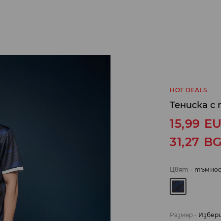
HOT DEALS
Тениска с
15,99
E
31,27
B
Цвят
-
тъмнос
Размер
-
Избер