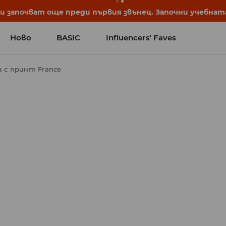
започват още преди първия звънец. Започни учебната 
Ново
BASIC
Influencers' Faves
а с принт France