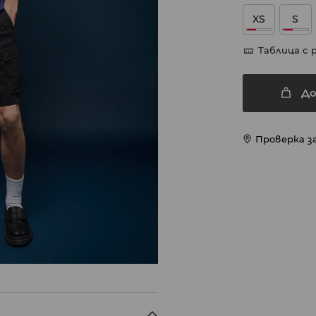
XS
S
Таблица с 
До
Проверка з