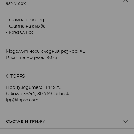
952IY-00X
щампа отпред
щампа на гърба
кръгъл нос
Моделът носи следния размер: XL
Ръст на модела: 190 cm
© TOFFS
Производител
:
LPP S.A.
Łąkowa 39/44, 80-769 Gdańsk
lpp@lppsa.com
СЪСТАВ И ГРИЖИ