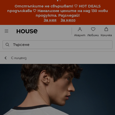
Отстъпките не свършват! 🤍 HOT DEALS
продължава 🤍 Намалихме цените на над 130 нови
продукта. Разгледай!
За нея
За него
Любими
Акаунт
Количка
Търсене
С лиценз