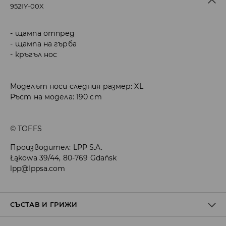
952IY-00X
щампа отпред
щампа на гърба
кръгъл нос
Моделът носи следния размер: XL
Ръст на модела: 190 cm
© TOFFS
Производител
:
LPP S.A.
Łąkowa 39/44, 80-769 Gdańsk
lpp@lppsa.com
СЪСТАВ И ГРИЖИ