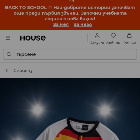
BACK TO SCHOOL
📒
Най-добрите истории започват
още преди първия звънец. Започни учебната
година с нова визия!
За нея
За него
Любими
Акаунт
Количка
Търсене
С лиценз