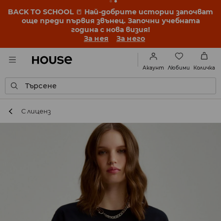
BACK TO SCHOOL
📒
Най-добрите истории започват
още преди първия звънец. Започни учебната
година с нова визия!
За нея
За него
Любими
Акаунт
Количка
Търсене
С лиценз