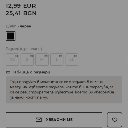
12,99
EUR
25,41
BGN
Цвят
-
черeн
Размер
(изчерпано)
XS
S
M
L
XL
Таблица с размери
Този продукт в момента не се предлага в онлайн
магазина. Изберете размера, който ви интересува, за
да се регистрирате за известие, което ви уведомява
за наличността му.
УВЕДОМИ МЕ