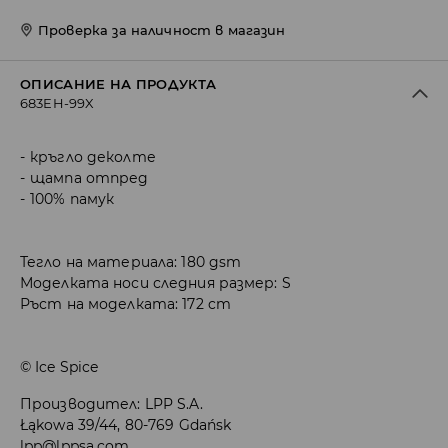
Проверка за наличност в магазин
ОПИСАНИЕ НА ПРОДУКТА
683EH-99X
кръгло деколте
щампа отпред
100% памук
Тегло на материала: 180 gsm
Моделката носи следния размер: S
Ръст на моделката: 172 cm
© Ice Spice
Производител
:
LPP S.A.
Łąkowa 39/44, 80-769 Gdańsk
lpp@lppsa.com