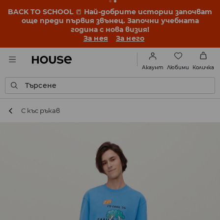
BACK TO SCHOOL
📒
Най-добрите истории започват
още преди първия звънец. Започни учебната
година с нова визия!
За нея
За него
Любими
Акаунт
Количка
Търсене
С къс ръкав