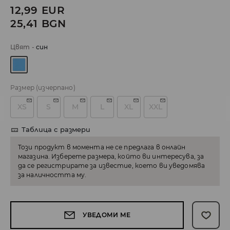
12,99
EUR
25,41
BGN
Цвят
-
cин
Размер
(изчерпано)
XS
S
M
L
XL
XXL
Таблица с размери
Този продукт в момента не се предлага в онлайн
магазина. Изберете размера, който ви интересува, за
да се регистрирате за известие, което ви уведомява
за наличността му.
УВЕДОМИ МЕ