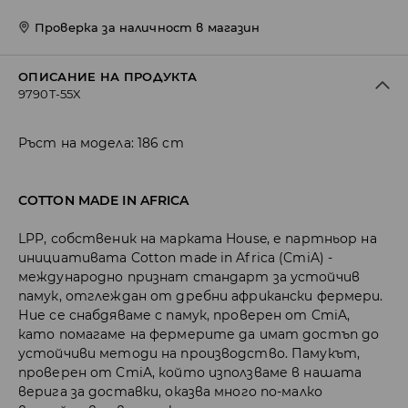
Проверка за наличност в магазин
ОПИСАНИЕ НА ПРОДУКТА
9790T-55X
Ръст на модела: 186 cm
COTTON MADE IN AFRICA
LPP, собственик на марката House, е партньор на
инициативата Cotton made in Africa (CmiA) -
международно признат стандарт за устойчив
памук, отглеждан от дребни африкански фермери.
Ние се снабдяваме с памук, проверен от CmiA,
като помагаме на фермерите да имат достъп до
устойчиви методи на производство. Памукът,
проверен от CmiA, който използваме в нашата
верига за доставки, оказва много по-малко