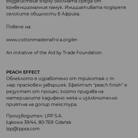
въздействие върху околната среда от
конвенционалния памук. Инициативата подкрепя
селските общности в Африка.
Повече на:
www.cottonmadeinafrica.org/en
An initiative of the Aid by Trade Foundation
PEACH EFFECT
Облеклото е изработено от трикотаж с т
.нар прасковен завършек. Ефектът "peach finish" е
резултат от процес, който придава на
материалите кадифено мека и изключително
приятна на допир текстура.
Производител
:
LPP S.A.
Łąkowa 39/44, 80-769 Gdańsk
lpp@lppsa.com