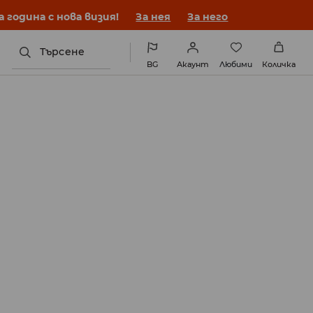
година с нова визия!
За нея
За него
Търсене
BG
Акаунт
Любими
Количка