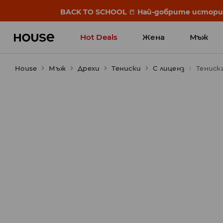
BACK TO SCHOOL
📒
Най-добрите истории 
Hot Deals
Жена
Мъж
House
Мъж
Дрехи
Тениски
С лиценз
Тениск