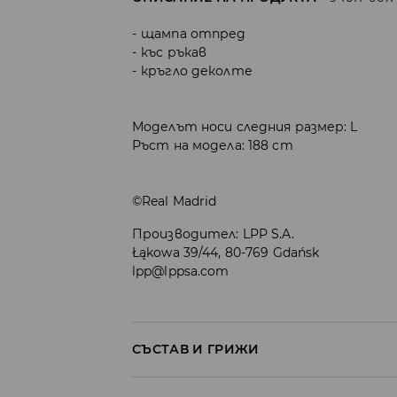
щампа отпред
къс ръкав
кръгло деколте
Моделът носи следния размер: L
Ръст на модела: 188 cm
©Real Madrid
Производител
:
LPP S.A.
Łąkowa 39/44, 80-769 Gdańsk
lpp@lppsa.com
СЪСТАВ И ГРИЖИ
100% ПОЛИЕСТЕР