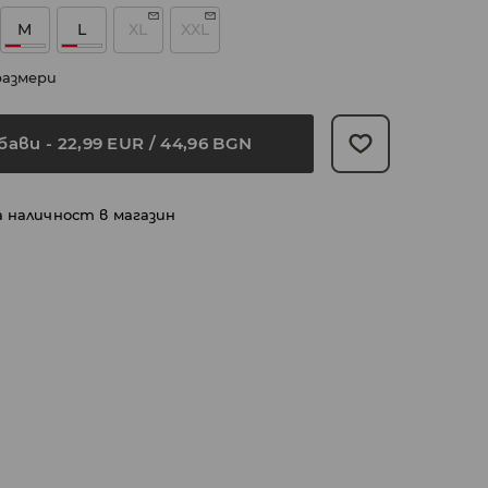
M
L
XL
XXL
размери
бави
-
22,99
EUR
/ 44,96 BGN
а наличност в магазин