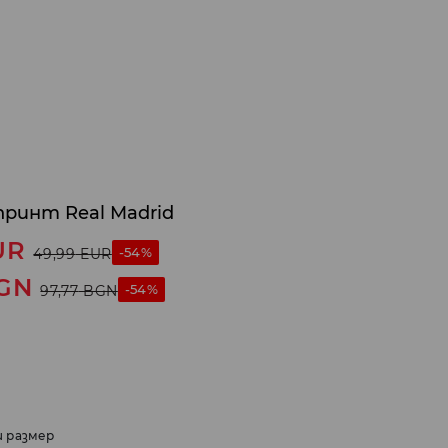
принт Real Madrid
UR
-54%
49,99
EUR
GN
-54%
97,77
BGN
и размер