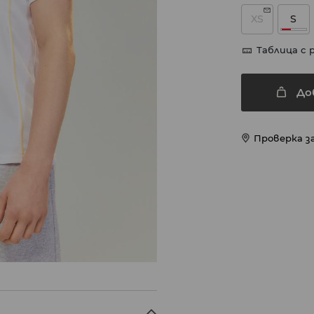
XS
S
Таблица с 
До
Проверка з