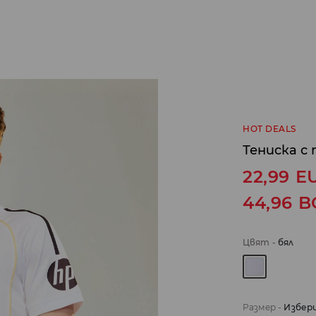
HOT DEALS
Тениска с 
22,99
E
44,96
B
Цвят
-
бял
Размер
-
Избер