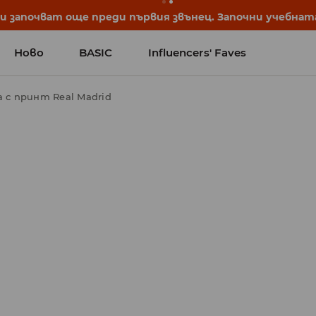
започват още преди първия звънец. Започни учебната 
Ново
BASIC
Influencers' Faves
а с принт Real Madrid