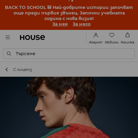
BACK TO SCHOOL 🎒 Най-добрите истории започват
още преди първия звънец. Започни учебната
година с нова визия!
За нея
За него
Любими
Акаунт
Количка
Търсене
С лиценз