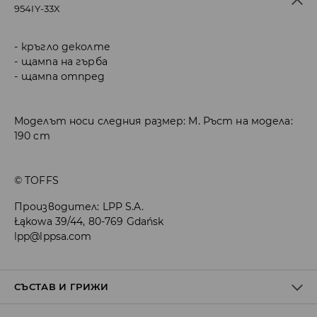
954IY-33X
кръгло деколте
щампа на гърба
щампа отпред
Моделът носи следния размер: M. Ръст на модела:
190 cm
© TOFFS
Производител
:
LPP S.A.
Łąkowa 39/44, 80-769 Gdańsk
lpp@lppsa.com
СЪСТАВ И ГРИЖИ