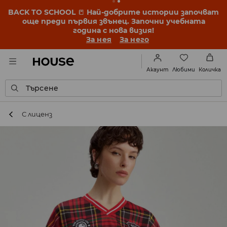
BACK TO SCHOOL
📒
Най-добрите истории започват
още преди първия звънец. Започни учебната
година с нова визия!
За нея
За него
Любими
Акаунт
Количка
Търсене
С лиценз