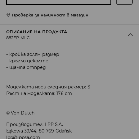
Проверка за наличност в магазин
ОПИСАНИЕ НА ПРОДУКТА
882FP-MLC
кройка голям размер
кръгло деколте
щампа отпред
Моделката носи следния размер: S
Ръст на моделката: 176 cm
© Von Dutch
Производител
:
LPP S.A.
Łąkowa 39/44, 80-769 Gdańsk
lpp@lppsa.com