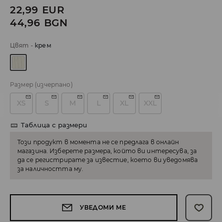
22,99
EUR
44,96
BGN
Цвят
-
крем
Размер
(изчерпано)
XS
S
M
L
XL
XXL
Таблица с размери
Този продукт в момента не се предлага в онлайн
магазина. Изберете размера, който ви интересува, за
да се регистрирате за известие, което ви уведомява
за наличността му.
УВЕДОМИ МЕ