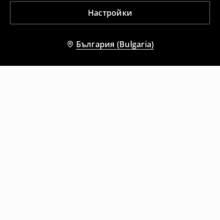
Настройки
България (Bulgaria)
Други клиенти също избраха