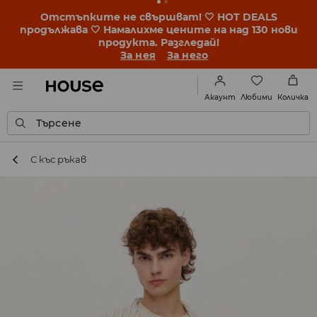
Отстъпките не свършват! 🤍 HOT DEALS
продължава 🤍 Намалихме цените на над 130 нови
продукта. Разгледай!
За нея
За него
Любими
Акаунт
Количка
Търсене
С къс ръкав