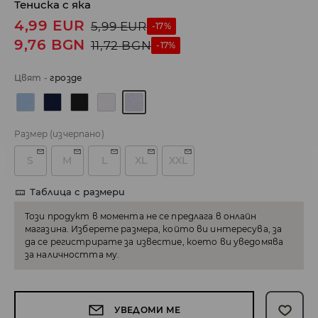
Тениска с яка
4,99
EUR
5,99
EUR
-17%
9,76
BGN
11,72
BGN
-17%
Цвят
-
грозде
Размер
(изчерпано)
S
M
L
XL
XXL
Таблица с размери
Този продукт в момента не се предлага в онлайн
магазина. Изберете размера, който ви интересува, за
да се регистрирате за известие, което ви уведомява
за наличността му.
УВЕДОМИ МЕ