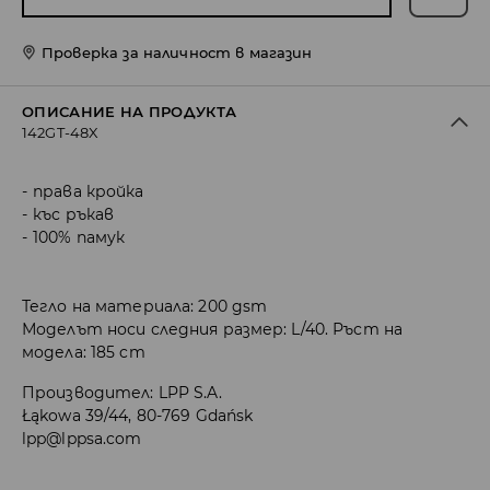
Проверка за наличност в магазин
ОПИСАНИЕ НА ПРОДУКТА
142GT-48X
права кройка
къс ръкав
100% памук
Тегло на материала: 200 gsm
Моделът носи следния размер: L/40. Ръст на
модела: 185 cm
Производител
:
LPP S.A.
Łąkowa 39/44, 80-769 Gdańsk
lpp@lppsa.com