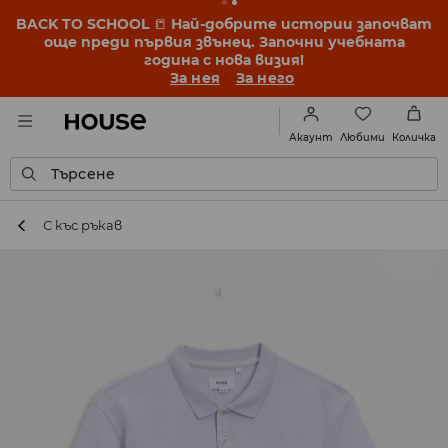
BACK TO SCHOOL
📒
Най-добрите истории започват
още преди първия звънец. Започни учебната
година с нова визия!
За нея
За него
Любими
Акаунт
Количка
Търсене
С къс ръкав