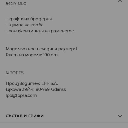
942IY-MLC
графична бродерия
щампа на гърба
понижена линия на раменете
Моделът носи следния размер: L
Ръст на модела: 190 cm
© TOFFS
Производител
:
LPP S.A.
Łąkowa 39/44, 80-769 Gdańsk
lpp@lppsa.com
СЪСТАВ И ГРИЖИ