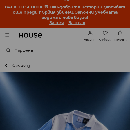
BACK TO SCHOOL 🎒 Най-добрите истории започват
още преди първия звънец. Започни учебната
година с нова визия!
За нея
За него
Любими
Акаунт
Количка
Търсене
С лиценз