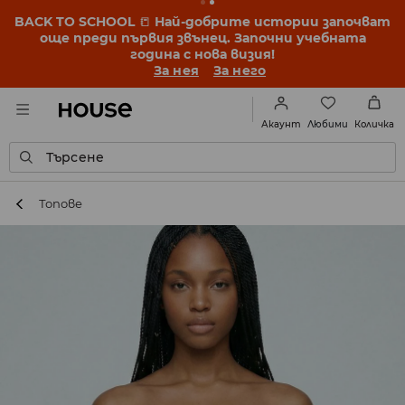
BACK TO SCHOOL
📒
Най-добрите истории започват
още преди първия звънец. Започни учебната
година с нова визия!
За нея
За него
Любими
Акаунт
Количка
Търсене
Топове