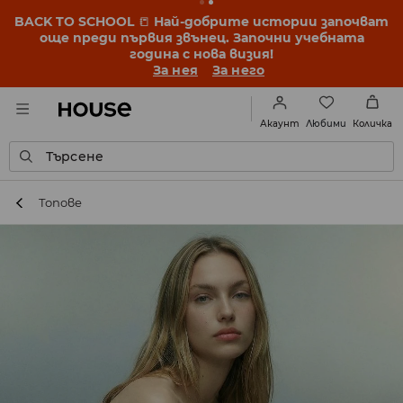
BACK TO SCHOOL
📒
Най-добрите истории започват
още преди първия звънец. Започни учебната
година с нова визия!
За нея
За него
Любими
Акаунт
Количка
Търсене
Топове