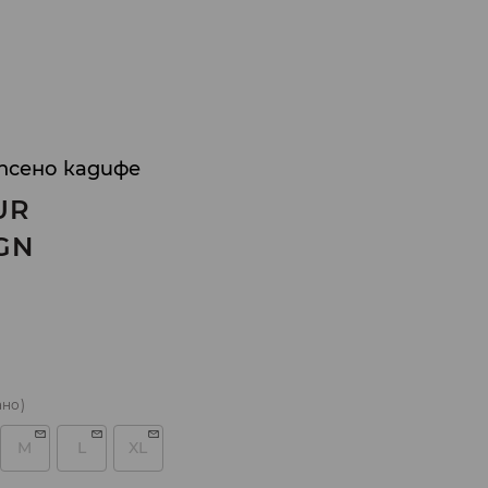
псено кадифе
UR
GN
ано)
M
L
XL