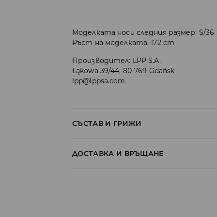
Моделката носи следния размер: S/36
Ръст на моделката: 172 cm
Производител
:
LPP S.A.
Łąkowa 39/44, 80-769 Gdańsk
lpp@lppsa.com
СЪСТАВ И ГРИЖИ
Материя І
:
90.0% ПОЛИЕСТЕР, 10.0% ПОЛИА
ДОСТАВКА И ВРЪЩАНЕ
Материя ІІ
:
100.0% ПОЛИЕСТЕР
Материя ІІІ
:
100.0% ПОЛИЕСТЕР
Политика на доставка
Материя ІV
:
100.0% ПОЛИЕСТЕР
МОЖЕ ДА СЕ ПЕРЕ В ПЕРАЛНАТА МАШ
Доставка до стационарен магазин
30° С - ФИН ПРОЦЕС
от 5 до 9 работни дни
БЕЗПЛАТНА Д