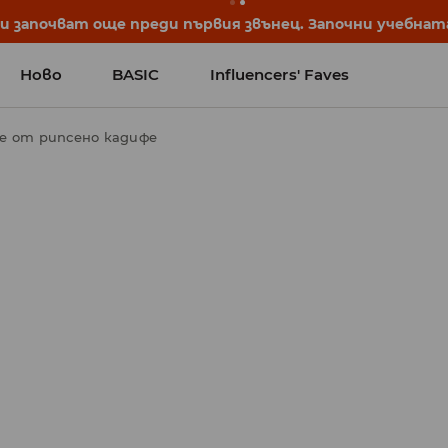
започват още преди първия звънец. Започни учебната 
Ново
BASIC
Influencers' Faves
е от рипсено кадифе