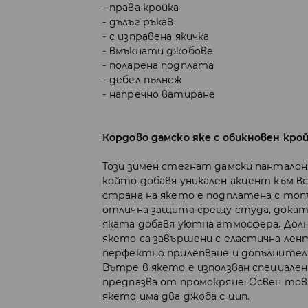
права кройка
дълъг ръкав
с изправена якичка
вмъкнати джобове
поларена подплата
дебел пълнеж
напречно ватиране
Кордово дамско яке с обикновен крой
Този зимен стегнат дамски панталон
който добавя уникален акцент към 
страна на якето е подплатена с топъ
отлична защита срещу студа, докат
яката добавя уютна атмосфера. Дол
якето са завършени с еластична лен
перфектно прилепване и допълнител
Вътре в якето е използван специале
предпазва от промокряне. Освен тов
якето има два джоба с цип.