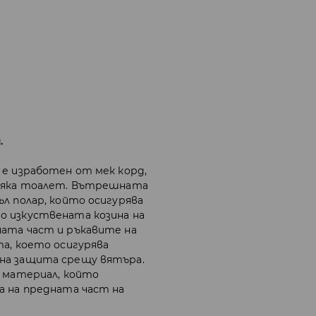
.
 е изработен от мек корд,
всяка тоалет. Вътрешната
л полар, който осигурява
о изкуствената козина на
ната част и ръкавите на
та, което осигурява
на защита срещу вятъра.
н материал, който
а на предната част на