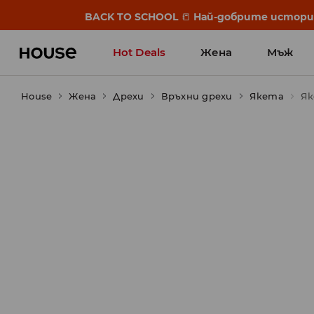
BACK TO SCHOOL
📒
Най-добрите истории 
Hot Deals
Жена
Мъж
House
Жена
Дрехи
Връхни дрехи
Якета
Як