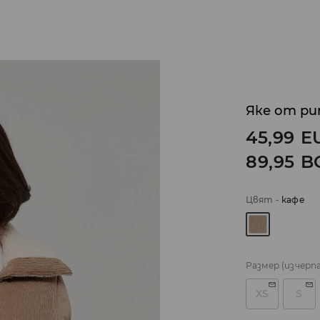
Яке от ри
45,99
E
89,95
B
Цвят
-
кафе
Размер
(изчерп
XS
S