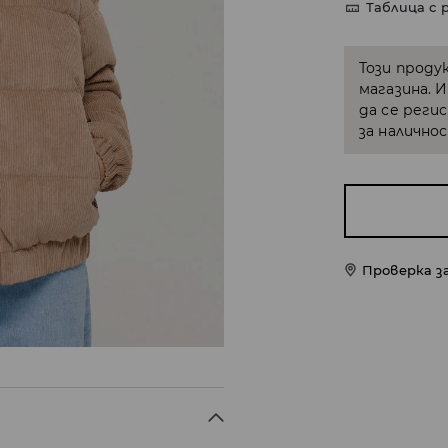
Таблица с 
Този проду
магазина. 
да се реги
за налично
Проверка з