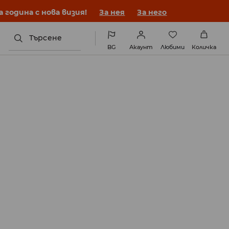
година с нова визия!
За нея
За него
Търсене
BG
Акаунт
Любими
Количка