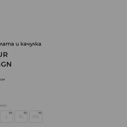
плата и качулка
UR
BGN
ин
ано)
L
XL
XXL