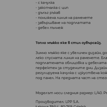
с качулка
закопчалка с цип
дълъг ръкав
понижена линия на раменете
завършване на подплатата
дебел пълнеж
Топло мъжко яке в стил оувърсайз.
Зимно мъжко яке с увеличен дизайн, д
леко спусната линия на раменете. Бл
подплатената облицовка и дебелата
перфектен за студените дни. Дизай
регулируема качулка с изкуствена ко
под панел. На предната част на стег
Моделът носи следния размер: L/40. Р
Производител
:
LPP S.A.
Łąkowa 39/44, 80-769 Gdańsk