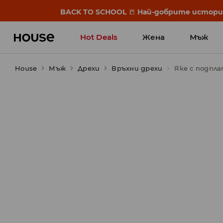
BACK TO SCHOOL
📒
Най-добрите истории 
Hot Deals
Жена
Мъж
House
Мъж
Дрехи
Връхни дрехи
Яке с подпла