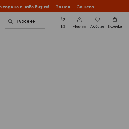
година с нова визия!
За нея
За него
Търсене
BG
Акаунт
Любими
Количка