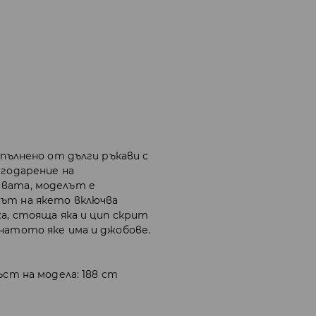
опълнено от дълги ръкави с
агодарение на
 вата, моделът е
нът на якето включва
жа, стояща яка и цип скрит
натото яке има и джобове.
ъст на модела: 188 cm