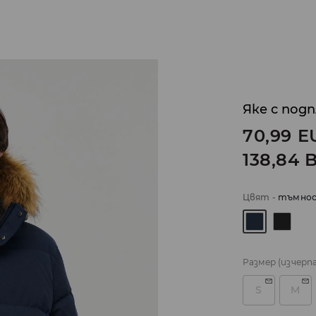
Яке с под
70,99
E
138,84
Цвят
-
тъмнос
Размер
(изчерп
S
M