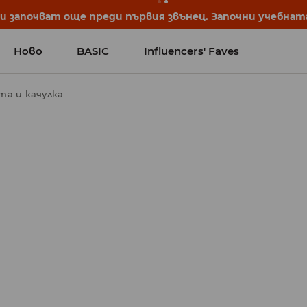
започват още преди първия звънец. Започни учебната 
Ново
BASIC
Influencers' Faves
та и качулка