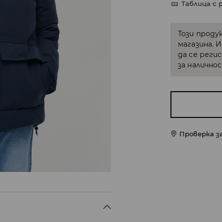
Таблица с 
Този проду
магазина. 
да се реги
за налично
Проверка з