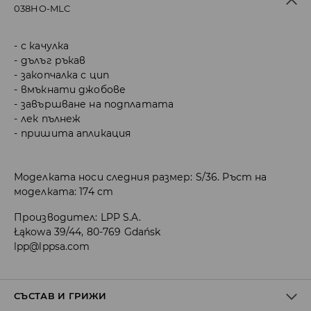
038HO-MLC
с качулка
дълъг ръкав
закопчалка с цип
вмъкнати джобове
завършване на подплатата
лек пълнеж
пришита апликация
Моделката носи следния размер: S/36. Ръст на
моделката: 174 cm
Производител
:
LPP S.A.
Łąkowa 39/44, 80-769 Gdańsk
lpp@lppsa.com
СЪСТАВ И ГРИЖИ