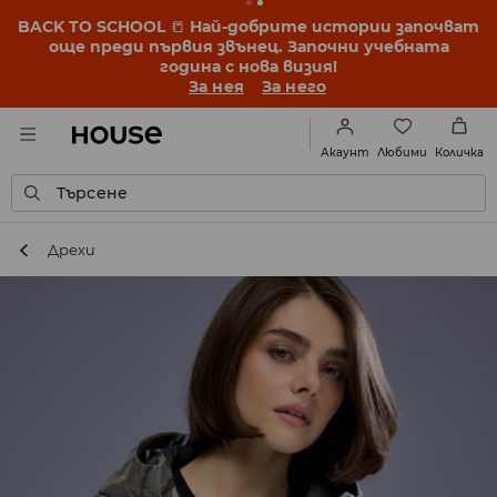
BACK TO SCHOOL
📒
Най-добрите истории започват
още преди първия звънец. Започни учебната
година с нова визия!
За нея
За него
Любими
Акаунт
Количка
Търсене
Дрехи