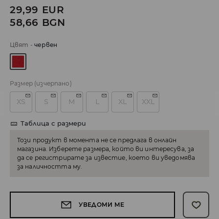
29,99
EUR
58,66
BGN
Цвят
-
червeн
Размер
(изчерпано)
XS
S
M
L
XL
XXL
Таблица с размери
Този продукт в момента не се предлага в онлайн
магазина. Изберете размера, който ви интересува, за
да се регистрирате за известие, което ви уведомява
за наличността му.
УВЕДОМИ МЕ