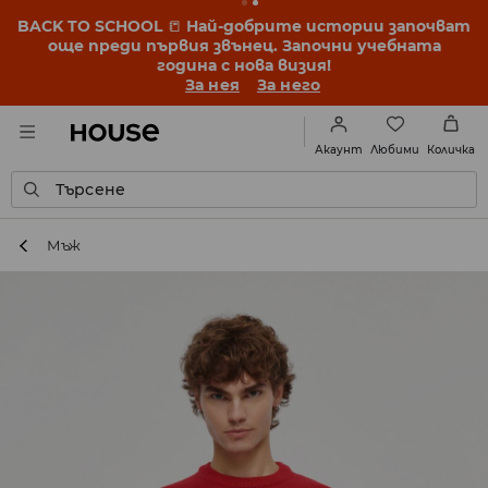
BACK TO SCHOOL
📒
Най-добрите истории започват
още преди първия звънец. Започни учебната
година с нова визия!
За нея
За него
Любими
Акаунт
Количка
Търсене
Мъж