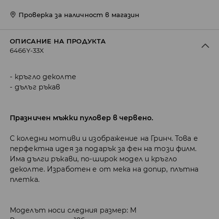
Проверка за наличност в магазин
ОПИСАНИЕ НА ПРОДУКТА
6466Y-33X
кръгло деколте
дълъг ръкав
Празничен мъжки пуловер в червено.
С коледни мотиви и изображение на Гринч. Това е
перфектна идея за подарък за фен на този филм.
Има дълги ръкави, по-широк модел и кръгло
деколте. Изработен е от мека на допир, плътна
плетка.
Моделът носи следния размер: M