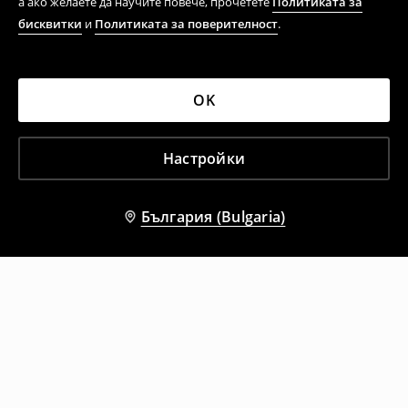
а ако желаете да научите повече, прочетете
Политиката за
бисквитки
и
Политиката за поверителност
.
OK
Настройки
България (Bulgaria)