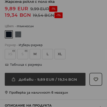
Жарсена рокля с поло яка
9,89
EUR
9,99
EUR
-1%
19,34
BGN
19,54
BGN
-1%
Цвят
-
тъмносин
Размер
-
Избери размер
XS
S
M
L
XL
Таблица с размери
Добави
-
9,89
EUR
/ 19,34 BGN
Проверка за наличност в магазин
ОПИСАНИЕ НА ПРОДУКТА