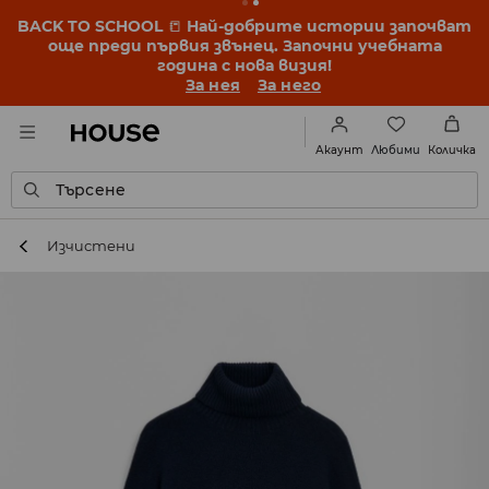
BACK TO SCHOOL
📒
Най-добрите истории започват
още преди първия звънец. Започни учебната
година с нова визия!
За нея
За него
Любими
Акаунт
Количка
Търсене
Изчистени