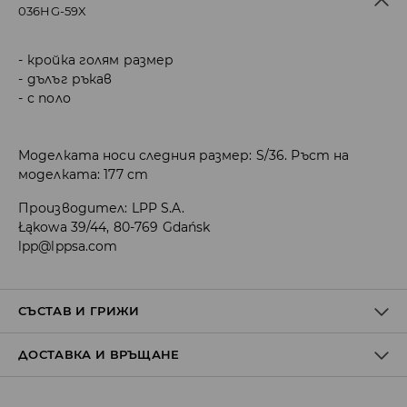
036HG-59X
кройка голям размер
дълъг ръкав
с поло
Моделката носи следния размер: S/36. Ръст на
моделката: 177 cm
Производител
:
LPP S.A.
Łąkowa 39/44, 80-769 Gdańsk
lpp@lppsa.com
СЪСТАВ И ГРИЖИ
ДОСТАВКА И ВРЪЩАНЕ
ПЪРВА МАТЕРИЯ
:
81% ПОЛИЕСТЕР, 17% ПОЛИАМИД, 2%
ЕЛАСТАН
Политика на доставка