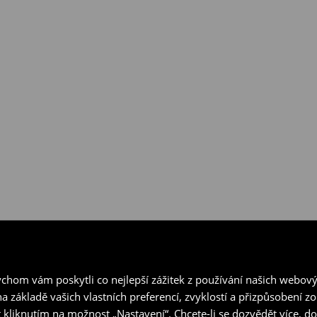
hom vám poskytli co nejlepší zážitek z používání našich webov
a základě vašich vlastních preferencí, zvyklostí a přizpůsobení 
 kliknutím na možnost „Nastavení“. Chcete-li se dozvědět více, 