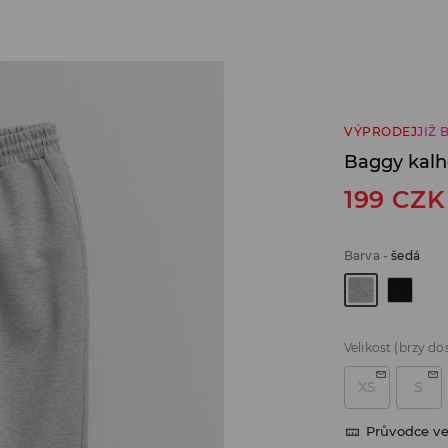
VÝPRODEJ
JIŽ 
Baggy kalh
199
CZK
Barva
-
šedá
Velikost
(brzy do
XS
S
Průvodce ve