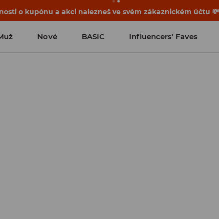
osti o kupónu a akci nalezneš ve svém zákaznickém účtu 
Muž
Nové
BASIC
Influencers' Faves