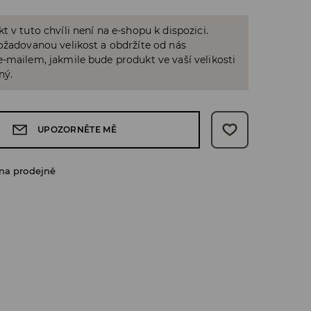
t v tuto chvíli není na e-shopu k dispozici.
ožadovanou velikost a obdržíte od nás
-mailem, jakmile bude produkt ve vaší velikosti
ný.
UPOZORNĚTE MĚ
na prodejně