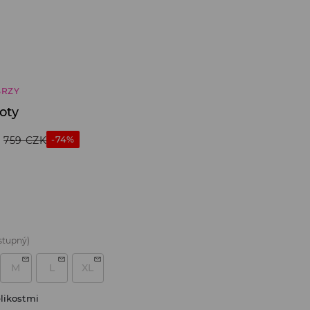
BRZY
oty
-74%
759
CZK
stupný)
M
L
XL
likostmi