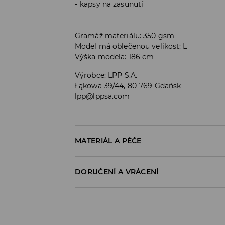
kapsy na zasunutí
Gramáž materiálu: 350 gsm
Model má oblečenou velikost: L
Výška modela: 186 cm
Výrobce
:
LPP S.A.
Łąkowa 39/44, 80-769 Gdańsk
lpp@lppsa.com
MATERIÁL A PÉČE
PRVNÍ MATERIÁL
:
60% BAVLNA, 40% POLYESTE
DORUČENÍ A VRÁCENÍ
VÝROBEK SE NESMÍ BĚLIT
Zásady pro přepravu
PRÁT S PODOBNÝMI BARVAMI
Odběr v obchodě:
NEČISTIT CHEMICKY