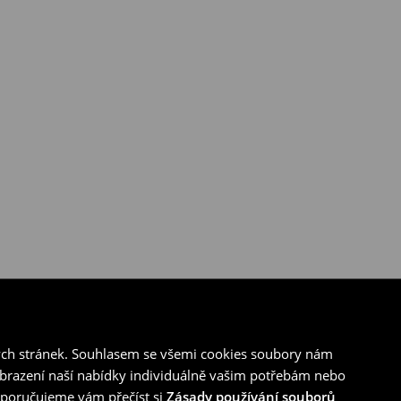
ých stránek. Souhlasem se všemi cookies soubory nám
zobrazení naší nabídky individuálně vašim potřebám nebo
doporučujeme vám přečíst si
Zásady používání souborů