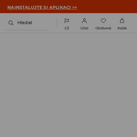

NAINSTALUJTE SI APLIKACI >>
Hledat
CZ
Účet
Oblíbené
Košík