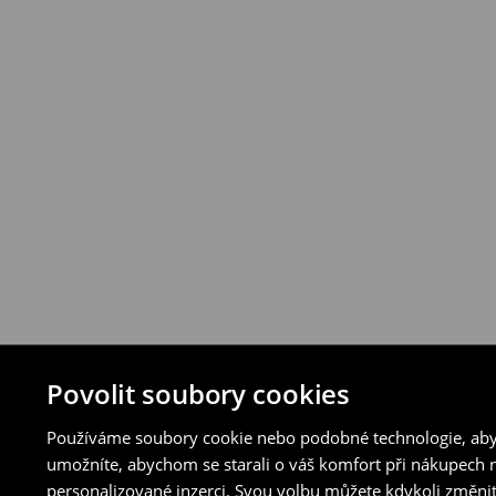
⟶
Podrobná pravidla vrácení
Povolit soubory cookies
Používáme soubory cookie nebo podobné technologie, abyc
umožníte, abychom se starali o váš komfort při nákupech n
personalizované inzerci. Svou volbu můžete kdykoli změnit