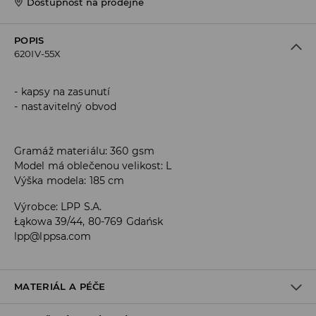
Dostupnost na prodejně
POPIS
620IV-55X
kapsy na zasunutí
nastavitelný obvod
Gramáž materiálu: 360 gsm
Model má oblečenou velikost: L
Výška modela: 185 cm
Výrobce
:
LPP S.A.
Łąkowa 39/44, 80-769 Gdańsk
lpp@lppsa.com
MATERIÁL A PÉČE