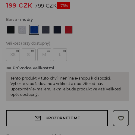
199
CZK
799
CZK
-75%
Barva
-
modrý
Velikost
(brzy dostupný)
XS
S
M
L
Průvodce velikostmi
Tento produkt v tuto chvíli není na e-shopu k dispozici.
Vyberte si požadovanou velikost a obdržíte od nás
upozornění e-mailem, jakmile bude produkt ve vaší velikosti
opět dostupný.
UPOZORNĚTE MĚ