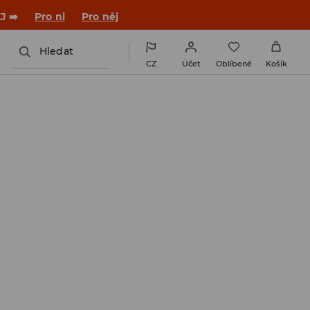

NAINSTALUJTE SI APLIKACI >>
Hledat
CZ
Účet
Oblíbené
Košík