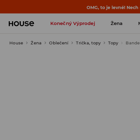
-30 % na PRODUKT DNE 🛍️ Podrobn
Konečný Výprodej
Žena
House
Žena
Oblečení
Trička, topy
Topy
Bande