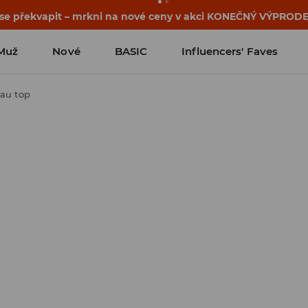
osti o kupónu a akci nalezneš ve svém zákaznickém účtu 
Muž
Nové
BASIC
Influencers' Faves
au top