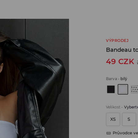
VÝPRODEJ
Bandeau t
49
CZK
Barva
-
bílý
Velikost
-
Vyberte
XS
S
Průvodce ve