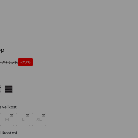
op
-79%
229
CZK
 velikost
M
L
XL
likostmi