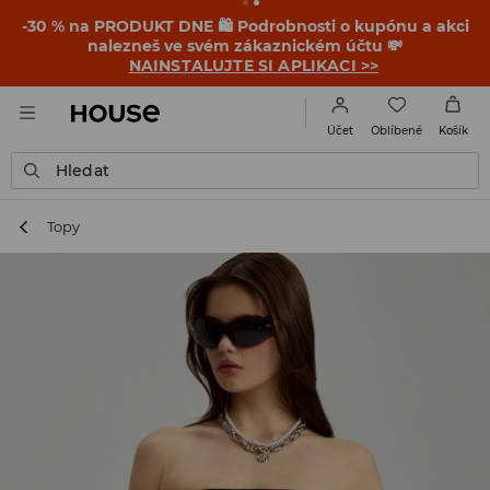
-30 % na PRODUKT DNE 🛍️ Podrobnosti o kupónu a akci
nalezneš ve svém zákaznickém účtu 💸
NAINSTALUJTE SI APLIKACI >>
Oblíbené
Účet
Košík
Hledat
Topy