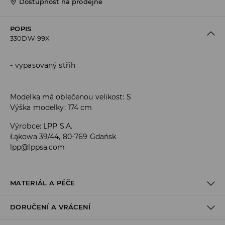
Dostupnost na prodejně
POPIS
330DW-99X
vypasovaný střih
Modelka má oblečenou velikost: S
Výška modelky: 174 cm
Výrobce
:
LPP S.A.
Łąkowa 39/44, 80-769 Gdańsk
lpp@lppsa.com
MATERIÁL A PÉČE
DORUČENÍ A VRÁCENÍ
Materiál I
:
95% BAVLNA, 5% ELASTAN