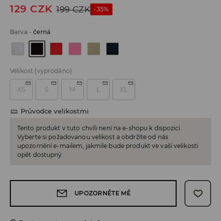
129
CZK
199
CZK
-35%
Barva
-
černá
Velikost
(vyprodáno)
XS
S
M
L
XL
Průvodce velikostmi
Tento produkt v tuto chvíli není na e-shopu k dispozici.
Vyberte si požadovanou velikost a obdržíte od nás
upozornění e-mailem, jakmile bude produkt ve vaší velikosti
opět dostupný.
UPOZORNĚTE MĚ