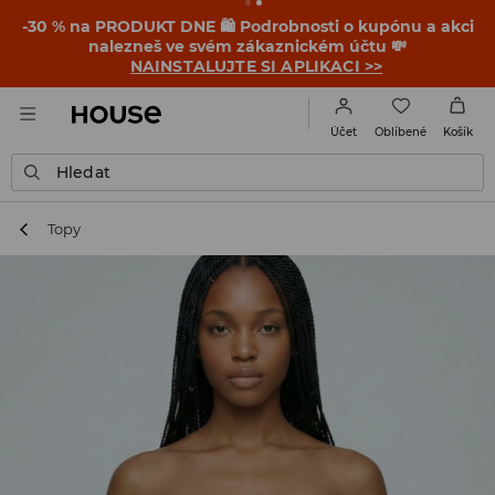
-30 % na PRODUKT DNE 🛍️ Podrobnosti o kupónu a akci
nalezneš ve svém zákaznickém účtu 💸
NAINSTALUJTE SI APLIKACI >>
Oblíbené
Účet
Košík
Hledat
Topy