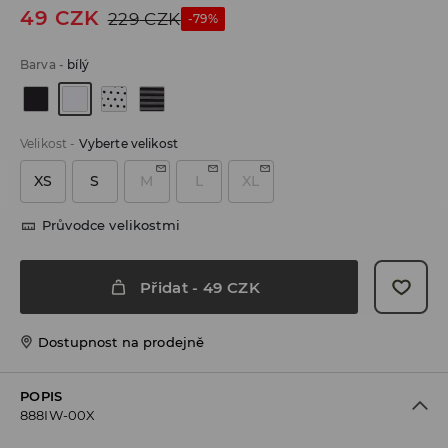
49
CZK
229
CZK
-79%
Barva
-
bílý
Velikost
-
Vyberte velikost
XS
S
M
L
XL
Průvodce velikostmi
Přidat
-
49
CZK
Dostupnost na prodejně
POPIS
888IW-00X