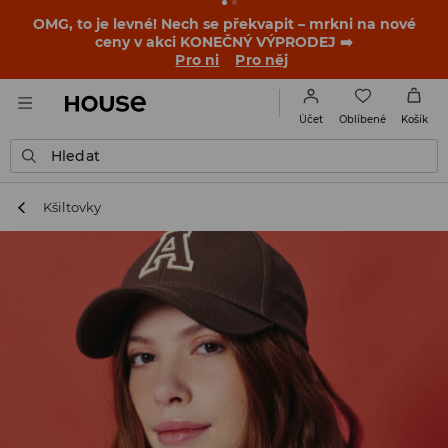
-30 % na PRODUKT DNE 🛍️ Podrobnosti o kupónu a akci
nalezneš ve svém zákaznickém účtu 💸
NAINSTALUJTE SI APLIKACI >>
Oblíbené
Účet
Košík
Hledat
Kšiltovky