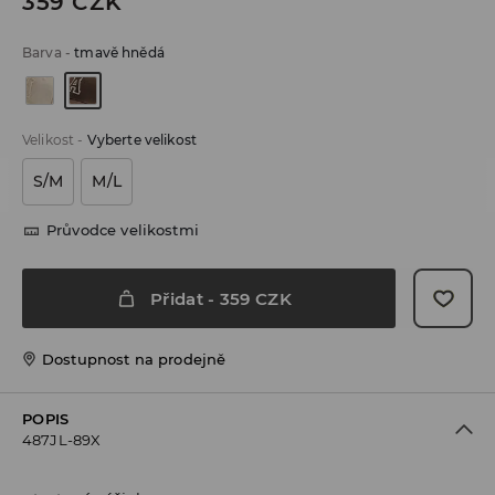
359
CZK
Barva
-
tmavě hnědá
Velikost
-
Vyberte velikost
S/M
M/L
Průvodce velikostmi
Přidat
-
359
CZK
Dostupnost na prodejně
POPIS
487JL-89X