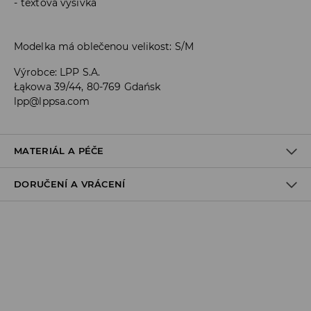
textová výšivka
Modelka má oblečenou velikost: S/M
Výrobce
:
LPP S.A.
Łąkowa 39/44, 80-769 Gdańsk
lpp@lppsa.com
MATERIÁL A PÉČE
DORUČENÍ A VRÁCENÍ
100% BAVLNA
Zásady pro přepravu
Odběr v obchodě:
DOPRAVA ZDARMA
1-6 pracovní dny
DPD Pickup Point: