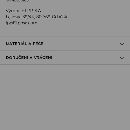
© Metallica
Výrobce
:
LPP S.A.
Łąkowa 39/44, 80-769 Gdańsk
lpp@lppsa.com
MATERIÁL A PÉČE
DORUČENÍ A VRÁCENÍ
PRVNÍ MATERIÁL
:
100% BAVLNA
Zásady pro přepravu
Odběr v obchodě:
DOPRAVA ZDARMA
1-6 pracovní dny
DPD Pickup Point:
99 CZK
*
1-6 pracovní dny
Zásilkovna - výdejní místo:
99 CZK
*