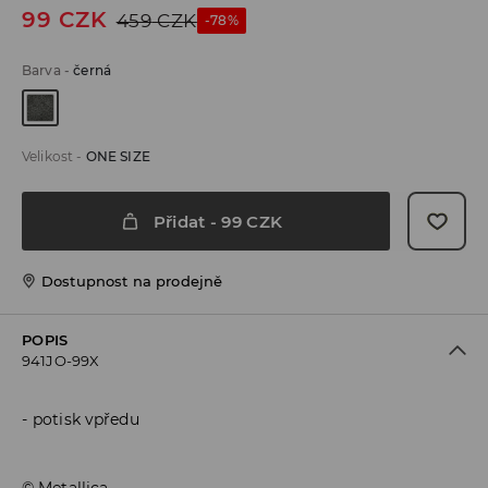
99
CZK
459
CZK
-78%
Barva
-
černá
Velikost
-
ONE SIZE
Přidat
-
99
CZK
Dostupnost na prodejně
POPIS
941JO-99X
potisk vpředu