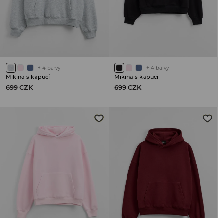
+
4
barvy
+
4
barvy
Mikina s kapucí
Mikina s kapucí
699 CZK
699 CZK