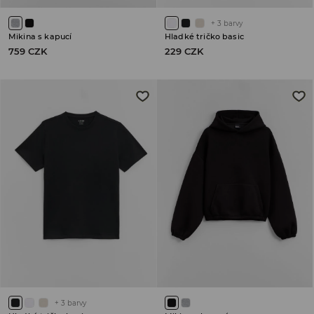
+
3
barvy
Mikina s kapucí
Hladké tričko basic
759 CZK
229 CZK
+
3
barvy