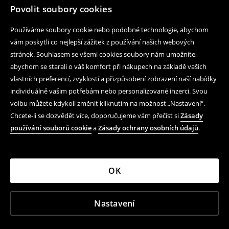
Povolit soubory cookies
Pomoc a kontakt
Používáme soubory cookie nebo podobné technologie, abychom
Nákup produktu on-line
vám poskytli co nejlepší zážitek z používání našich webových
stránek. Souhlasem se všemi cookies soubory nám umožníte,
Mobilní aplikaci
abychom se starali o váš komfort při nákupech na základě vašich
vlastních preferencí, zvyklostí a přizpůsobení zobrazení naší nabídky
Obchodní podmínky a ochrana osobních údajů
individuálně vašim potřebám nebo personalizované inzerci. Svou
Právní záležitosti
volbu můžete kdykoli změnit kliknutím na možnost „Nastavení“.
Chcete-li se dozvědět více, doporučujeme vám přečíst si
Zásady
LPP
používání souborů cookie
a
Zásady ochrany osobních údajů
.
Podle zákona o evidenci tržeb je prodávající povinen vystavit
kupujícímu účtenku. Zároveň je povinen zaevidovat přijatou
tržbu u správce daně online; v případě technického výpadku
pak nejpozději do 48 hodin.
OK
LPP Czech Republic, s.r.o. Prosecká 852/66 190 00 Praha
Nastavení
9 DIČ CZ26698714 (KRS) Městský soud v Praze oddíl C,
vložka 88159