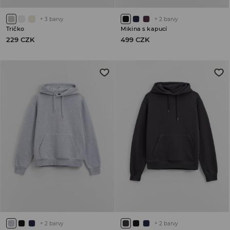
+
3
barvy
+
2
barvy
Tričko
Mikina s kapucí
229 CZK
499 CZK
+
2
barvy
+
2
barvy