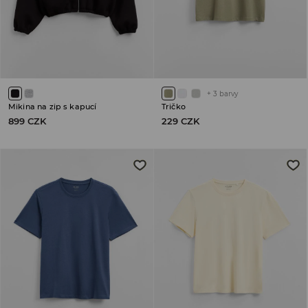
+
3
barvy
Mikina na zip s kapucí
Tričko
899 CZK
229 CZK