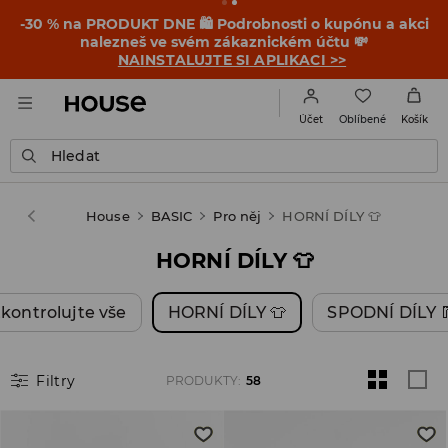
-30 % na PRODUKT DNE 🛍️ Podrobnosti o kupónu a akci
nalezneš ve svém zákaznickém účtu 💸
NAINSTALUJTE SI APLIKACI >>
Oblíbené
Účet
Košík
Hledat
House
BASIC
Pro něj
HORNÍ DÍLY 👕
HORNÍ DÍLY 👕
kontrolujte vše
HORNÍ DÍLY 👕
SPODNÍ DÍLY 
Filtry
PRODUKTY
:
58