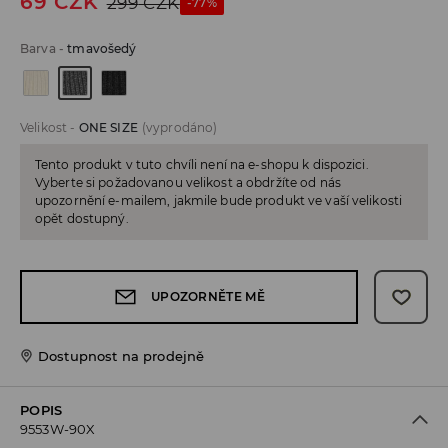
69
CZK
299
CZK
-77%
Barva
-
tmavošedý
Velikost
-
ONE SIZE
(vyprodáno)
Tento produkt v tuto chvíli není na e-shopu k dispozici.
Vyberte si požadovanou velikost a obdržíte od nás
upozornění e-mailem, jakmile bude produkt ve vaší velikosti
opět dostupný.
UPOZORNĚTE MĚ
Dostupnost na prodejně
POPIS
9553W-90X