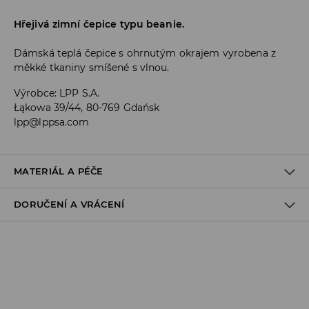
Hřejivá zimní čepice typu beanie.
Dámská teplá čepice s ohrnutým okrajem vyrobena z
měkké tkaniny smíšené s vlnou.
Výrobce
:
LPP S.A.
Łąkowa 39/44, 80-769 Gdańsk
lpp@lppsa.com
MATERIÁL A PÉČE
DORUČENÍ A VRÁCENÍ
Materiál I
:
56% AKRYL, 39% POLYAMID, 5% VLNA
PRÁT RUČNĚ PŘI TEPLOTĚ DO 40°C
Zásady pro přepravu
VÝROBEK SE NESMÍ BĚLIT
Odběr v obchodě:
VÝROBEK SE NESMÍ SUŠIT V BUBNOVÉ SUŠIČCE
DOPRAVA ZDARMA
1-6 pracovní dny
VÝROBEK SE NESMÍ ŽEHLIT