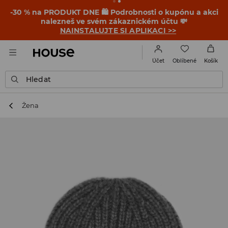
-30 % na PRODUKT DNE 🛍️ Podrobnosti o kupónu a akci
nalezneš ve svém zákaznickém účtu 💸
NAINSTALUJTE SI APLIKACI >>
Oblíbené
Účet
Košík
Hledat
Žena